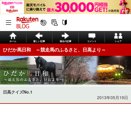
ホーム
新しい記事
過去の記事
コメント
シェア
ひだか馬日和 ～競走馬のふるさと、日高より～
日高クイズNo.1
2013年05月19日