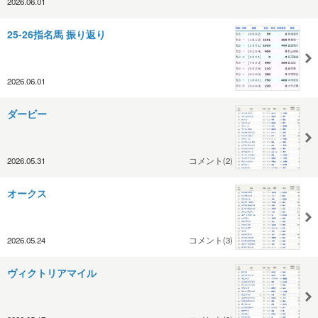
2026.06.01
25-26指名馬 振り返り
2026.06.01
ダービー
2026.05.31
コメント(2)
オークス
2026.05.24
コメント(3)
ヴィクトリアマイル