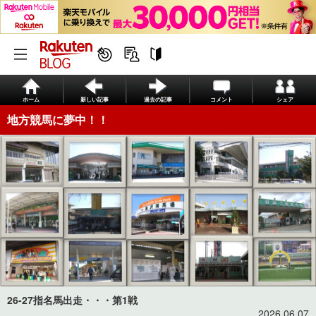
ホーム
新しい記事
過去の記事
コメント
シェア
地方競馬に夢中！！
26-27指名馬出走・・・第1戦
2026.06.07