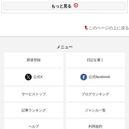
もっと見る
このページの上に戻る
メニュー
新規登録
日記を書く
公式X
公式facebook
サービストップ
ブログランキング
記事ランキング
ジャンル一覧
ヘルプ
利用規約