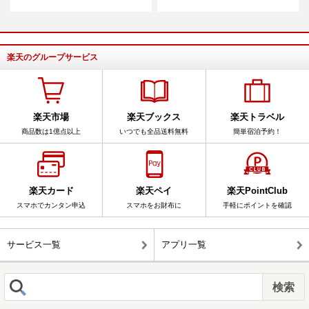
楽天のグループサービス
楽天市場
楽天ブックス
楽天トラベル
商品数は1億点以上
いつでも全品送料無料
簡単宿泊予約！
楽天カード
楽天ペイ
楽天PointClub
スマホでカンタン申込
スマホをお財布に
手軽にポイントを確認
サービス一覧
アプリ一覧