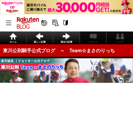
ホーム
新しい記事
過去の記事
コメント
シェア
東川公則騎手公式ブログ ～ Team☆まさのりっち