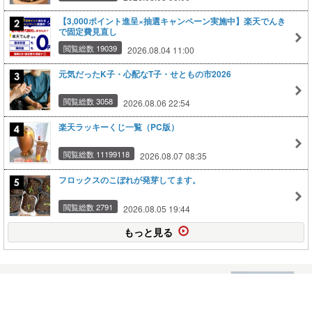
【3,000ポイント進呈×抽選キャンペーン実施中】楽天でんき
で固定費見直し
閲覧総数 19039
2026.08.04 11:00
元気だったK子・心配なT子・せともの市2026
閲覧総数 3058
2026.08.06 22:54
楽天ラッキーくじ一覧（PC版）
閲覧総数 11199118
2026.08.07 08:35
フロックスのこぼれが発芽してます。
閲覧総数 2791
2026.08.05 19:44
もっと見る
中山七里特別 イッツザファースト