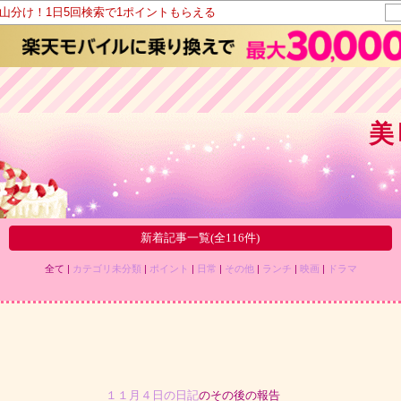
ト山分け！1日5回検索で1ポイントもらえる
美
新着記事一覧(全116件)
全て |
カテゴリ未分類
|
ポイント
|
日常
|
その他
|
ランチ
|
映画
|
ドラマ
１１月４日の日記
のその後の報告