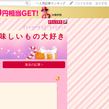
>>
人気記事ランキング
ブログを作成
楽天市場
051195
【フォローする】
【ログイン】
【毎日開催】
味しいもの大好き
15記事にいいね！で1ポイント
10秒滞在
いいね!
--
/
--
過去の記事 >