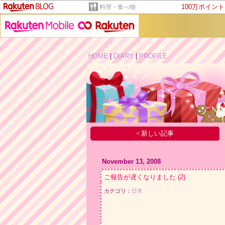
100万ポイン
料理・食べ物
HOME
|
DIARY
|
PROFILE
< 新しい記事
November 13, 2008
ご報告が遅くなりました
(2)
カテゴリ：
日常