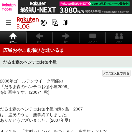
ホーム
前へ
次へ
コメント
シェア
広域おやこ劇場ひき北いるま
だるま森のヘンテコお伽小屋
パソコン版で見る
2008年ゴールデンウイーク開催の
「だるま森のヘンテコお伽小屋2008」
を計画中です。(2007年秋)
だるま森のヘンテコお伽小屋in鶴ヶ島 2007
は、盛況のうち、無事終了しました。
ありがとうございました。(2007年夏)
４／２９ 「大型カリンバ」をつくろう 高学年～おとな