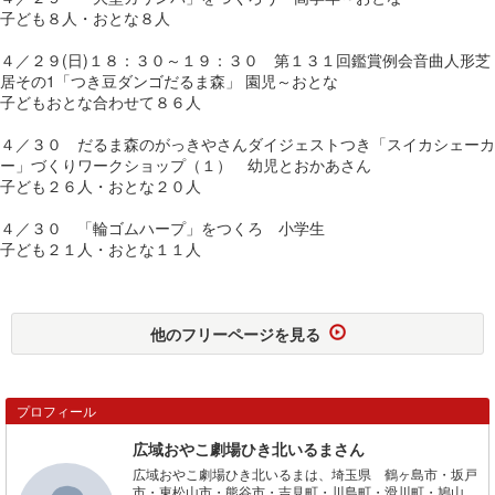
子ども８人・おとな８人
４／２９(日)１８：３０～１９：３０ 第１３１回鑑賞例会音曲人形芝
居その1「つき豆ダンゴだるま森」 園児～おとな
子どもおとな合わせて８６人
４／３０ だるま森のがっきやさんダイジェストつき「スイカシェーカ
ー」づくりワークショップ（１） 幼児とおかあさん
子ども２６人・おとな２０人
４／３０ 「輪ゴムハープ」をつくろ 小学生
子ども２１人・おとな１１人
他のフリーページを見る
プロフィール
広域おやこ劇場ひき北いるまさん
広域おやこ劇場ひき北いるまは、埼玉県 鶴ヶ島市・坂戸
市・東松山市・熊谷市・吉見町・川島町・滑川町・鳩山