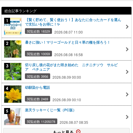
総合記事ランキング
【賢く貯めて、賢く使おう！】あなたに合ったカードを選ん
で支払いをお得に！✨
閲覧総数 18329
2026.08.07 11:00
暑さに強い！マリーゴールドと日々草の種を採ろう！
閲覧総数 10059
2026.08.08 16:58
切り戻し後の花がまた咲き始めた ニチニチソウ サルビ
ア ペチュニア
閲覧総数 3956
2026.08.09 00:00
幼馴染から電話
閲覧総数 2469
2026.08.09 00:10
楽天ラッキーくじ一覧（PC版）
閲覧総数 11205078
2026.08.07 08:35
もっと見る