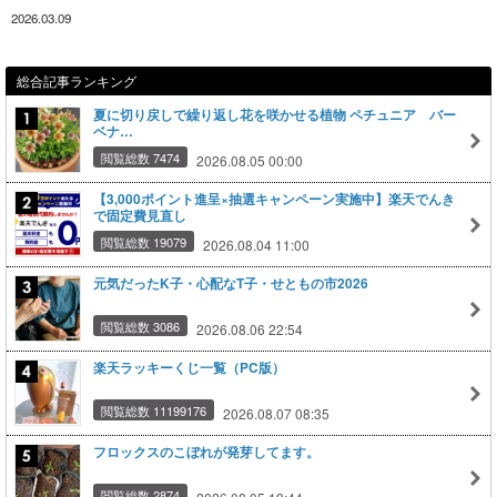
2026.03.09
総合記事ランキング
夏に切り戻しで繰り返し花を咲かせる植物 ペチュニア バー
ベナ…
閲覧総数 7474
2026.08.05 00:00
【3,000ポイント進呈×抽選キャンペーン実施中】楽天でんき
で固定費見直し
閲覧総数 19079
2026.08.04 11:00
元気だったK子・心配なT子・せともの市2026
閲覧総数 3086
2026.08.06 22:54
楽天ラッキーくじ一覧（PC版）
閲覧総数 11199176
2026.08.07 08:35
フロックスのこぼれが発芽してます。
閲覧総数 2874