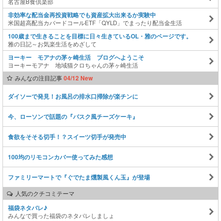
名古屋B食倶楽部
非効率な配当金再投資戦略でも資産拡大出来るか実験中
米国超高配当カバードコールETF「QYLD」でまったり配当金生活
100歳まで生きることを目標に日々生きているOL・雅のページです。
雅の日記～お気楽生活をめざして
ヨーキー モアナの茅ヶ崎生活 ブログへようこそ
ヨーキーモアナ 地域猫クロちゃんの茅ヶ崎生活
みんなの注目記事
04/12 New
ダイソーで発見！お風呂の排水口掃除が楽チンに
今、ローソンで話題の『バスク風チーズケーキ』
食欲をそそる切手！？スイーツ切手が発売中
100均のリモコンカバー使ってみた感想
ファミリーマートで『ぐでたま燻製風くん玉』が登場
人気のクチコミテーマ
福袋ネタバレ♪
みんなで買った福袋のネタバレしましょ