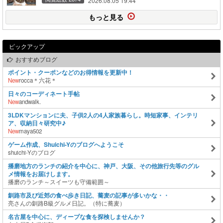
2026.08.05 19:44
もっと見る
ピックアップ
おすすめブログ
ポイント・クーポンなどのお得情報を更新中！
New
rocca＊六花＊
日々のコーディネート手帖
New
andwalk.
3LDKマンションに夫、子供2人の4人家族暮らし。時短家事、インテリ
ア、収納日々研究中♪
New
maya502
ゲーム作成、Shuichi-Yのブログへようこそ
shuichi-Yのブログ
播磨地方のランチの紹介を中心に、神戸、大阪、その他旅行先等のグル
メ情報をお届けします。
播磨のランチ～スイーツも守備範囲～
釧路市及び近郊の食べ歩き日記、蕎麦の記事が多いかな・・
亮さんの釧路B級グルメ日記。（特に蕎麦）
名古屋を中心に、ディープな食を探検しませんか？