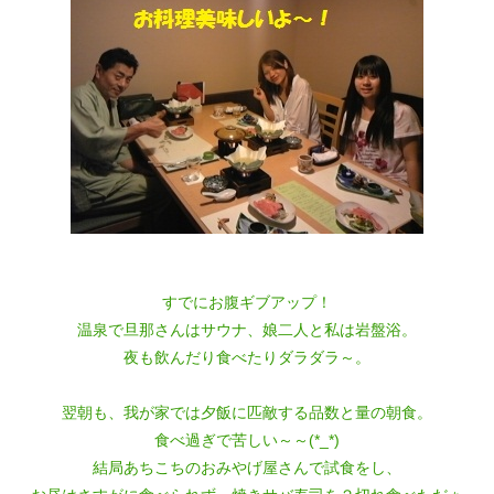
すでにお腹ギブアップ！
温泉で旦那さんはサウナ、娘二人と私は岩盤浴。
夜も飲んだり食べたりダラダラ～。
翌朝も、我が家では夕飯に匹敵する品数と量の朝食。
食べ過ぎで苦しい～～(*_*)
結局あちこちのおみやげ屋さんで試食をし、