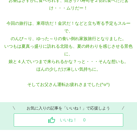
お昼はさすがに食べられず、焼きサバ寿司を２切れ食べただぁ
け・・・ムリだー！
今回の旅行は、東尋坊だ！金沢だ！などと立ち寄る予定もスルー
で、
のんび～り、ゆった～りの食い倒れ家族旅行となりました。
いつもは夏真っ盛りに訪れる北陸も、夏の終わりを感じさせる景色
に、
娘と４人でいつまで来られるかな？っと・・・そんな想いも。
ほんの少しだけ淋しい気持ちに。
そしてお父さん運転お疲れさまでした(^o^)
お気に入りの記事を「いいね！」で応援しよう
いいね！
0