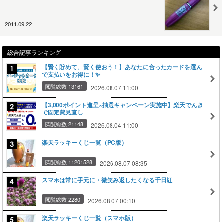
2011.09.22
総合記事ランキング
【賢く貯めて、賢く使おう！】あなたに合ったカードを選ん
で支払いをお得に！✨
閲覧総数 13161
2026.08.07 11:00
【3,000ポイント進呈×抽選キャンペーン実施中】楽天でんき
で固定費見直し
閲覧総数 21148
2026.08.04 11:00
楽天ラッキーくじ一覧（PC版）
閲覧総数 11201528
2026.08.07 08:35
スマホは常に手元に・微笑み返したくなる千日紅
閲覧総数 2280
2026.08.07 00:10
楽天ラッキーくじ一覧（スマホ版）