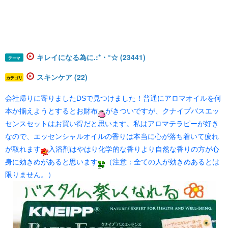
キレイになる為に.:*・°☆ (23441)
テーマ
スキンケア (22)
カテゴリ
会社帰りに寄りましたDSで見つけました！普通にアロマオイルを何
本か揃えようとするとお財布
がきついですが、クナイプバスエッ
センスセットはお買い得だと思います。私はアロマテラピーが好き
なので、エッセンシャルオイルの香りは本当に心が落ち着いて疲れ
が取れます
入浴剤はやはり化学的な香りより自然な香りの方が心
身に効きめがあると思います
（注意：全ての人が効きめあるとは
限りません。）