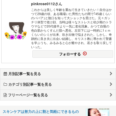
pinkrose0112さん
これからは美しく年齢を重ねて生きていきたい！自分はか
つて29歳の頃、ある職場いた男性たちの間で｢45歳くらい
のババア｣と陰口を知って大ショックを受けた。元々ガッ
チリ体型で老け顔、当時は様々なストレスと幼少期のトラ
ウマなどで20代後半より一気に老化現象。かつて自慢の
色白肌からくすんだ肌へ悪化、左目下には一時的に1ｃｍ
くらいのシミが出来、吹き出物で悩まされた。しかし、奇
跡的に良き夫に出会い結婚し、キリスト教に導かれて聖書
を学ぶうち、みるみると心が癒やされ、若さを取り戻して
いった。
フォローする
月別記事一覧を見る
カテゴリ別記事一覧を見る
フリーページ一覧を見る
スキンケアは努力の上に割と気軽にできるもの