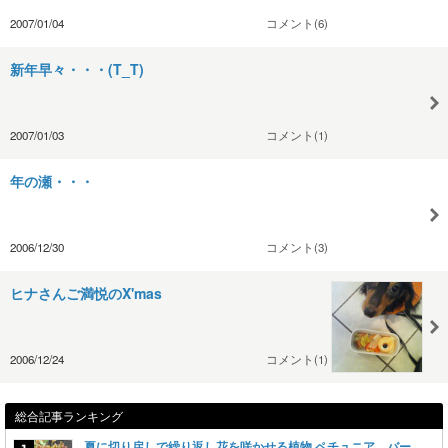
2007/01/04
コメント(6)
新年早々・・・(T_T)
2007/01/03
コメント(1)
年の瀬・・・
2006/12/30
コメント(3)
ヒナさんご満悦のX'mas
2006/12/24
コメント(1)
総合記事ランキング
夏に切り戻しで繰り返し花を咲かせる植物 ペチュニア バー