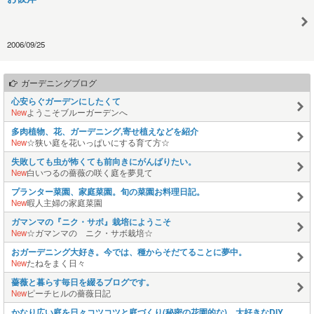
2006/09/25
ガーデニングブログ
心安らぐガーデンにしたくて
New
ようこそブルーガーデンへ
多肉植物、花、ガーデニング,寄せ植えなどを紹介
New
☆狭い庭を花いっぱいにする育て方☆
失敗しても虫が怖くても前向きにがんばりたい。
New
白いつるの薔薇の咲く庭を夢見て
プランター菜園、家庭菜園。旬の菜園お料理日記。
New
暇人主婦の家庭菜園
ガマンマの『ニク・サボ』栽培にようこそ
New
☆ガマンマの ニク・サボ栽培☆
おガーデニング大好き。今では、種からそだてることに夢中。
New
たねをまく日々
薔薇と暮らす毎日を綴るブログです。
New
ピーチヒルの薔薇日記
かなり広い庭を日々コツコツと庭づくり(秘密の花園的な)。大好きなDIY