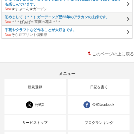
も楽しんでいます。
New
★すぷーん★ガーデン
初めまして（＾＾）ガーデニング歴25年のアラカンの主婦です。
New
＊*＊ばぁばの薔薇の花園＊*＊
手芸やクラフトなど作ることが大好きです。
New
そら豆プリント倶楽部
このページの上に戻る
メニュー
新規登録
日記を書く
公式X
公式facebook
サービストップ
ブログランキング