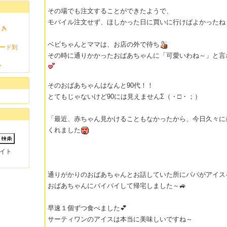
その場でも注文することができたようで、
モバイル注文せず、ほしかった日に買いに行けばよかったね
🎾
ベビちゃんとママは、お店の外で待ち
カード到
その時に通りかかったおばあちゃんに「可愛いわね～」と言

そのおばあちゃんはなんと90代！！
とてもじゃないけど90には見えませんΣ（・□・；）
「最近、赤ちゃん見かけることもなかったから、今日久々に
くれました
イト
通りがかりのおばあちゃんとお話していた所にパパがアイス
おばあちゃんにバイバイして帰宅しました～🚙
早速１個ずつ食べました💕
サーティワンのアイスは本当に美味しいですね～