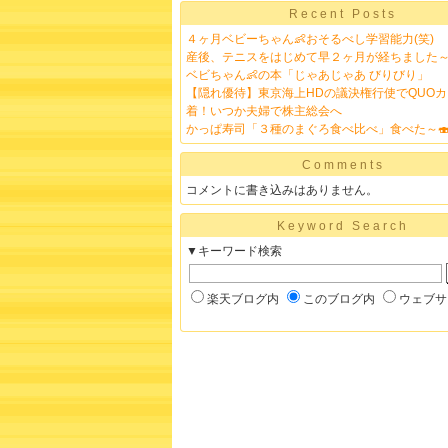
Recent Posts
４ヶ月ベビーちゃん👶おそるべし学習能力(笑)
産後、テニスをはじめて早２ヶ月が経ちました～
ベビちゃん👶の本「じゃあじゃあ びりびり」
【隠れ優待】東京海上HDの議決権行使でQUO
着！いつか夫婦で株主総会へ
かっぱ寿司「３種のまぐろ食べ比べ」食べた～
Comments
コメントに書き込みはありません。
Keyword Search
▼キーワード検索
楽天ブログ内
このブログ内
ウェブサ