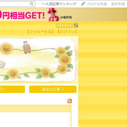
>>
人気記事ランキング
ブログを作成
楽天市場
000000
【フォローする】
【ログイン】
【毎日開催】
15記事にいいね！で1ポイント
10秒滞在
いいね!
--
/
--
件)
過去の記事 >