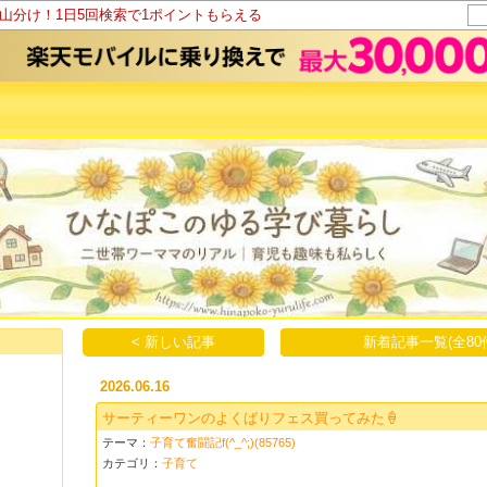
ト山分け！1日5回検索で1ポイントもらえる
< 新しい記事
新着記事一覧(全80
2026.06.16
サーティーワンのよくばりフェス買ってみた🍦
テーマ：
子育て奮闘記f(^_^;)(85765)
カテゴリ：
子育て