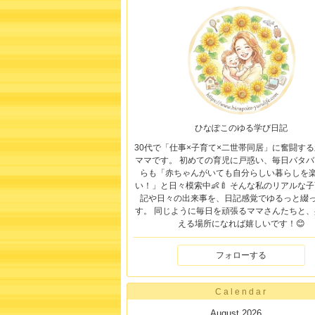
ひなぽこのゆる学び日記
30代で「仕事×子育て×二世帯同居」に奮闘す
ママです。 初めての育児に戸惑い、毎日バタバ
らも「赤ちゃんがいても自分らしい暮らしを
い！」と日々模索中👶🍼 そんな私のリアルな
記や日々の出来事を、日記感覚でゆるっと綴
す。 同じように毎日を頑張るママさんたちと、
える場所になれば嬉しいです！😊
フォローする
Calendar
August 2026