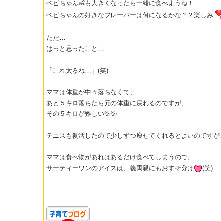
ベビちゃん👶も大きくなったら一緒に食べようね！
ベビちゃんの好きなフレーバーは何になるかな？？楽しみ
ただ…
はっと思ったこと…
「これ太るね…」(笑)
ママは体重が中々落ちなくて、
あと５キロ落ちたら元の体重に戻れるのですが、
その５キロが難しい💦💦
テニスも復活したので少しずつ痩せてくれるとよいのですが
ママは食べ物があればあるだけ食べてしまうので、
サーティーワンのアイスは、義両親にもおすそ分け
(笑)