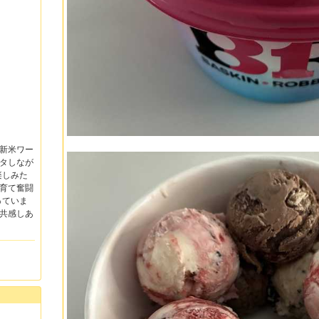
る新米ワー
タしなが
楽しみた
子育て奮闘
っていま
共感しあ