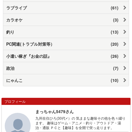
ラブライブ
(61)
カラオケ
(3)
釣り
(13)
PC関連(トラブル対策等）
(20)
小遣い稼ぎ『お金の話』
(26)
政治
(7)
にゃんこ
(10)
プロフィール
まっちゃん5479さん
九州在住ひろ(30代♂）の 気ままな趣味その他を色々綴り
ます。 趣味はゲーム・アニメ・釣り・アウトドア・湯
治・通販 ＰＣと【趣味】を全開で突っ走ります。