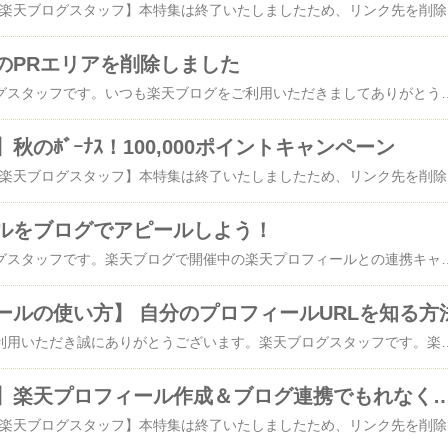
【2012年9月7日追記 楽天ブログスタッフ】本特
のPRエリアを削除しました
こんにちは、楽天ブログスタッフです。いつも楽天ブログをご利用いただきましてありがとうございます。【PC版】楽天ブログでは、カレンダーブログパーツの下部に表示されていた、バナーとテキストの
秋のﾎﾞｰﾅｽ！100,000ポイントキャンペーン
【2012年9月7日追記 楽天ブログスタ
ルをブログでアピールしよう！
こんにちは、楽天ブログスタッフです。楽天ブログで開催中の楽天プロフィールとの連携キャンペーンを通じて、を作ったという方も多いのではないでしょうか？ ぜひご活用ください！ と言いたいところですが、ユーザー様の間には、「楽天プロフィールに登録したもののフォロアーが増えない…」 「プロフィールをアピールする場所が欲しい！」「どうやってフォローする
ールの使い方】 自分のプロフィールURLを知る方
いつも楽天ブログをご利用いただき誠にありがとうございます。楽天ブログスタッフです。楽天プロフィールとの機能連携がはじまりプロフィールを作成された方も多いと思います。そのため本日は、「自分のプロフィールURLを知る方法」についてお知らせいたします。ログインしたページのURL[http://profile.rakuten.co.jp/my]を自分のプロフィールURLだと思っている方
【本日リリース】楽天プロフィール作成＆ブログ連携でもれなく５
【2012年9月7日追記 楽天ブログスタッフ】本特集は終了いたしまし