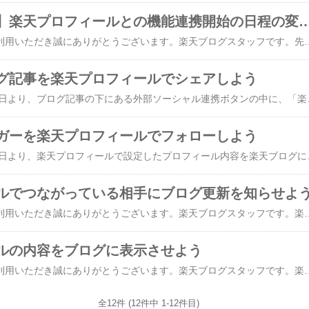
【お詫びと訂正】楽天プロフィールとの機能連携開始の
いつも楽天ブログをご利用いただき誠にありがとうございます。楽天ブログスタッフです。先日よりスタッフブログ内で楽天プロフィールとの機能連携について開始日を本日2011年11月10日とお伝えして
グ記事を楽天プロフィールでシェアしよう
楽天ブログでは11月11日より、ブログ記事の下にある外部ソーシャル連携ボタンの中に、「楽天プロフィールにシェアする」ボタンをリリー
ガーを楽天プロフィールでフォローしよう
楽天ブログでは11月11日より、楽天プロフィールで設定したプロフィール内容を楽天ブログに表示できるようになりました。コミュニケーション機能のある楽天プロフィールを活用するためには、気になった人をフォローするところから始
ルでつながっている相手にブログ更新を知らせよ
いつも楽天ブログをご利用いただき誠にありがとうございます。楽天ブログスタッフです。楽天ブログでは11月11日より楽天プロフィールと連携し、ブログ投稿と同時に楽天プロフィール上でブログ更新を知らせることができるようになりました。この機能を利用すると、楽天プロフィールでつながりのある相手に自分がブログを更新したことを簡単に知らせることができます。楽天プロフィールでつながりを増やして、ブログの読者を拡大していきましょ
ルの内容をブログに表示させよう
いつも楽天ブログをご利用いただき誠にありがとうございます。楽天ブログスタッフです。楽天ブログでは11月11日より、楽天プロフィールで設定したプロフィール内容を楽天ブログに表示できるようになりました。この機能を利用すると、楽天プロフィールを通じてブロガー同士、またブロガーと読み手のコミュニケーションが促進されます。コミュニケーション機能のある楽天プロフィールと連携して、ブログのファンを増やしていきましょう。＜設定方法＞STEP1：楽天プロフィールを作成します楽天プロフィールはこちらSTEP2：楽天ブログの管理画面で連携の設定を行います▲「利用する」ボタンをクリックしますSTEP3：楽天プロフィールの内容が表示されま
全12件 (12件中 1-12件目)