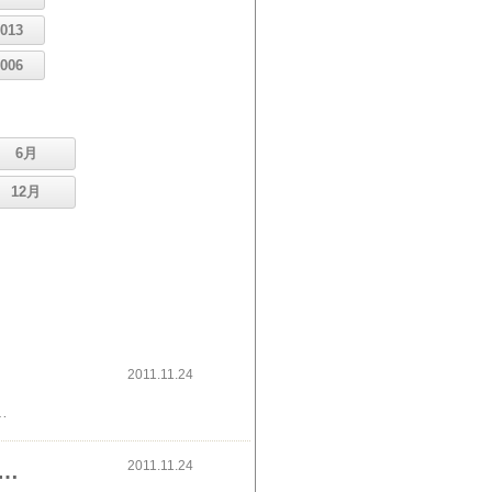
2013
2006
6月
12月
2011.11.24
更ボタンだったものをテキストに変更し、よりわかりやすくなりました。【3】日記のタイトルが商品名からレビューのタイトルに変更【4】投稿されるレビュー内容の文字数の変更レビュー内容全文が表示されます。これからもより良いサービス作りを目指してまいります。今後とも、楽天ブログをよろしくお願い申し上げます。以上、楽天ブログスタッフでした。＜関連リンク＞自分のレビューを簡単に楽天ブログに投稿出来るようになりました
2011.11.24
エントリーで100,000ポイント山分け！購入＆レビューを書いた方全員に500ポイントプレゼント！