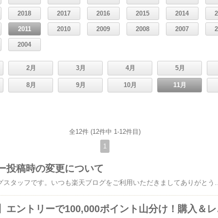
2018
2017
2016
2015
2014
2011
2010
2009
2008
2007
2004
2月
3月
4月
5月
8月
9月
10月
11月
全12件 (12件中 1-12件目)
1
ー投稿時の変更について
こんばんは。楽天ブログスタッフです。いつも楽天ブログをご利用いただきましてありがとうございます。楽天市場で購入した商品のレビューを書ける【楽天みんなのレビュー】 から楽天ブログに簡単に日記投稿を行うことが出来ますが、より使いやすく多くの方にご利用いただけるように本日下記の変更を行いました。【1】レビュー投稿完了画面の変更楽天ブログへの投稿がよりわかりやすくなりました。【2】レビュー一覧のボタンからテキストへの変
【本日リリース】