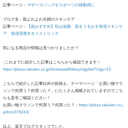
記事ページ：​
マザーズバッグをスポーツの移動用に
ブログ名：肌よわよわ夫婦のスキンケア
記事ページ：​
【超おすすめ】松山油脂 肌をうるおす保湿スキンケ
ア 保湿浸透水モイストリッチ
気になる商品や情報は見つかりましたか？
↓これまでに紹介した記事はこちらから確認できます！
https://plaza.rakuten.co.jp/hirobastaff/diary/ctgylist/?ctgy=13
こちらで紹介した記事以外の投稿も、テーマページ「お買い物マラ
ソンで何買う？何買った？」にたくさん掲載されていますのでこち
らも是非ご確認ください！
お買い物マラソンで何買う？何買った？：​
https://plaza.rakuten.co.j
p/thm/379243/
以上、楽天ブログスタッフでした。