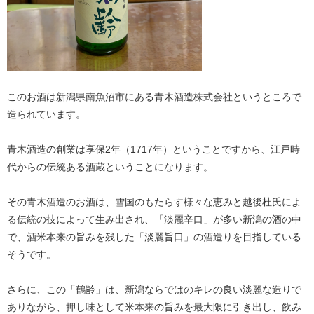
このお酒は新潟県南魚沼市にある青木酒造株式会社というところで
造られています。
青木酒造の創業は享保2年（1717年）ということですから、江戸時
代からの伝統ある酒蔵ということになります。
その青木酒造のお酒は、雪国のもたらす様々な恵みと越後杜氏によ
る伝統の技によって生み出され、「淡麗辛口」が多い新潟の酒の中
で、酒米本来の旨みを残した「淡麗旨口」の酒造りを目指している
そうです。
さらに、この「鶴齢」は、新潟ならではのキレの良い淡麗な造りで
ありながら、押し味として米本来の旨みを最大限に引き出し、飲み