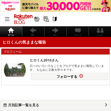
ホーム
前へ
次へ
コメント
シェア
ヒロくんの気ままな報告
プロフィール
ヒロくん2010さん
日々のいろいろなことをブログで気ままに報告していま
す。 ちなみに立教大学ＯＢです。
フォローする
月別記事一覧を見る