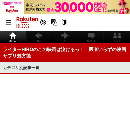
ホーム
前へ
次へ
コメント
シェア
ライターHIROのこの映画は泣けるっ！ 医者いらずの映画
サプリ処方箋
カテゴリ別記事一覧