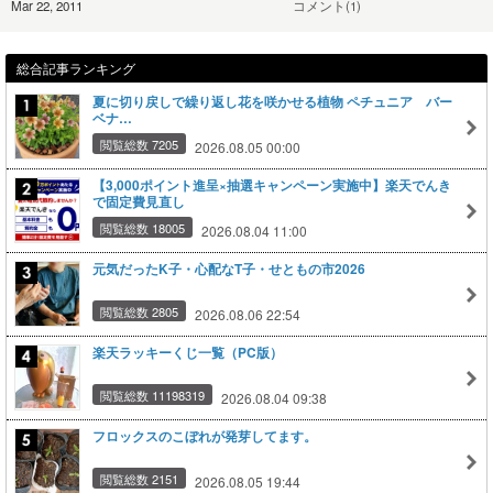
Mar 22, 2011
コメント(1)
総合記事ランキング
夏に切り戻しで繰り返し花を咲かせる植物 ペチュニア バー
ベナ…
閲覧総数 7205
2026.08.05 00:00
【3,000ポイント進呈×抽選キャンペーン実施中】楽天でんき
で固定費見直し
閲覧総数 18005
2026.08.04 11:00
元気だったK子・心配なT子・せともの市2026
閲覧総数 2805
2026.08.06 22:54
楽天ラッキーくじ一覧（PC版）
閲覧総数 11198319
2026.08.04 09:38
フロックスのこぼれが発芽してます。
閲覧総数 2151
2026.08.05 19:44