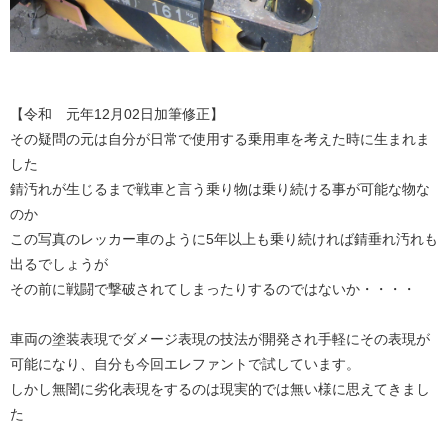
【令和 元年12月02日加筆修正】
その疑問の元は自分が日常で使用する乗用車を考えた時に生まれま
した
錆汚れが生じるまで戦車と言う乗り物は乗り続ける事が可能な物な
のか
この写真のレッカー車のように5年以上も乗り続ければ錆垂れ汚れも
出るでしょうが
その前に戦闘で撃破されてしまったりするのではないか・・・・
車両の塗装表現でダメージ表現の技法が開発され手軽にその表現が
可能になり、自分も今回エレファントで試しています。
しかし無闇に劣化表現をするのは現実的では無い様に思えてきまし
た