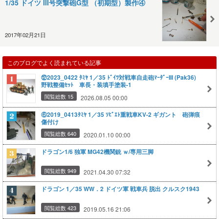
1/35 ドイツ III号突撃砲G型 （初期型）製作④
2017年02月21日
このブログでよく読まれている記事
⑫2023_0422 ﾀﾐﾔ 1／35 ﾄﾞｲﾂ対戦車自走砲ﾏｰﾀﾞｰIII (Pak36)
野戦整備ｾｯﾄ 車長・装填手塗装-1
閲覧総数 15
2026.08.05 00:00
⑥2019_0413ﾀﾐﾔ 1／35 ｿﾋﾞｴﾄ重戦車KV-2 ギガント 砲弾痕
傷付け
閲覧総数 640
2020.01.10 00:00
ドラゴン1/6 独軍 MG42機関銃 ｗ/専用三脚
閲覧総数 949
2021.04.30 07:32
ドラゴン 1／35 WW．2 ドイツ軍 戦車兵 脱出 クルスク1943
閲覧総数 423
2019.05.16 21:06