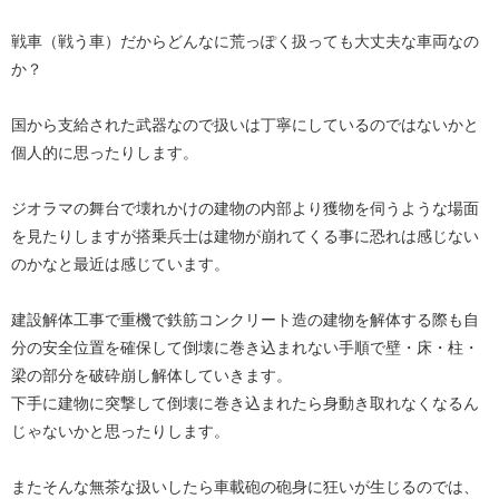
戦車（戦う車）だからどんなに荒っぽく扱っても大丈夫な車両なの
か？
国から支給された武器なので扱いは丁寧にしているのではないかと
個人的に思ったりします。
ジオラマの舞台で壊れかけの建物の内部より獲物を伺うような場面
を見たりしますが搭乗兵士は建物が崩れてくる事に恐れは感じない
のかなと最近は感じています。
建設解体工事で重機で鉄筋コンクリート造の建物を解体する際も自
分の安全位置を確保して倒壊に巻き込まれない手順で壁・床・柱・
梁の部分を破砕崩し解体していきます。
下手に建物に突撃して倒壊に巻き込まれたら身動き取れなくなるん
じゃないかと思ったりします。
またそんな無茶な扱いしたら車載砲の砲身に狂いが生じるのでは、