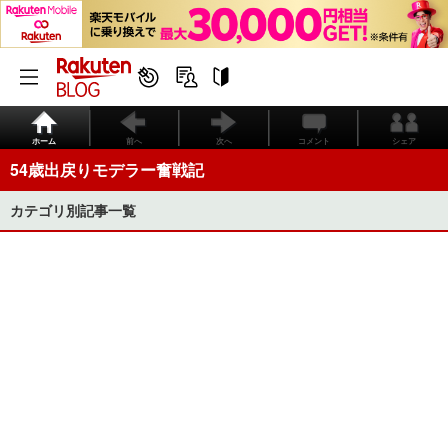
ホーム
前へ
次へ
コメント
シェア
54歳出戻りモデラー奮戦記
カテゴリ別記事一覧