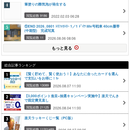
筆塗りの際気泡が発生する
閲覧総数 9186
2022.02.03 06:28
⑪END 2026_0801 ﾄﾘﾌｧｸﾄﾘｰ 1／1 ﾄﾞｲﾂ iiiiv号戦車 40cm履帯
(中期型) 完成写真
閲覧総数 11
2026.08.06 08:06
もっと見る
総合記事ランキング
【賢く貯めて、賢く使おう！】あなたに合ったカードを選ん
で支払いをお得に！✨
閲覧総数 13089
2026.08.07 11:00
【3,000ポイント進呈×抽選キャンペーン実施中】楽天でんき
で固定費見直し
閲覧総数 21125
2026.08.04 11:00
楽天ラッキーくじ一覧（PC版）
閲覧総数 11201489
2026.08.07 08:35