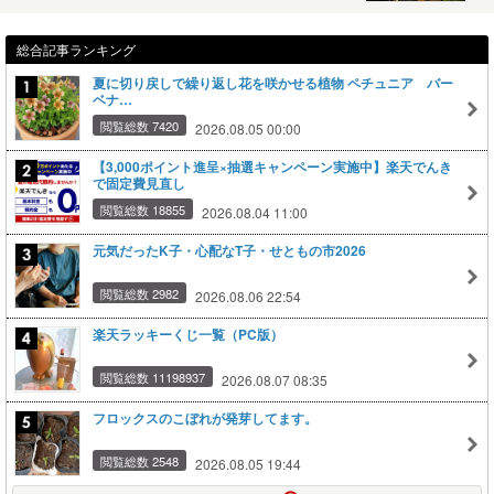
総合記事ランキング
夏に切り戻しで繰り返し花を咲かせる植物 ペチュニア バー
ベナ…
閲覧総数 7420
2026.08.05 00:00
【3,000ポイント進呈×抽選キャンペーン実施中】楽天でんき
で固定費見直し
閲覧総数 18855
2026.08.04 11:00
元気だったK子・心配なT子・せともの市2026
閲覧総数 2982
2026.08.06 22:54
楽天ラッキーくじ一覧（PC版）
閲覧総数 11198937
2026.08.07 08:35
フロックスのこぼれが発芽してます。
閲覧総数 2548
2026.08.05 19:44