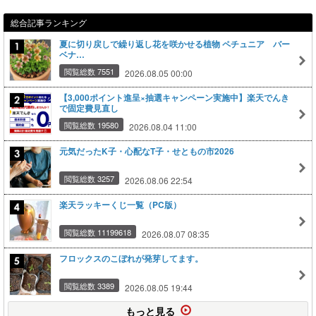
総合記事ランキング
夏に切り戻しで繰り返し花を咲かせる植物 ペチュニア バー
ベナ…
閲覧総数 7551
2026.08.05 00:00
【3,000ポイント進呈×抽選キャンペーン実施中】楽天でんき
で固定費見直し
閲覧総数 19580
2026.08.04 11:00
元気だったK子・心配なT子・せともの市2026
閲覧総数 3257
2026.08.06 22:54
楽天ラッキーくじ一覧（PC版）
閲覧総数 11199618
2026.08.07 08:35
フロックスのこぼれが発芽してます。
閲覧総数 3389
2026.08.05 19:44
もっと見る