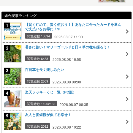
総合記事ランキング
【賢く貯めて、賢く使おう！】あなたに合ったカードを選ん
で支払いをお得に！✨
閲覧総数 13894
2026.08.07 11:00
暑さに強い！マリーゴールドと日々草の種を採ろう！
閲覧総数 6433
2026.08.08 16:58
百日草を長く楽しみたい
閲覧総数 2609
2026.08.08 00:00
楽天ラッキーくじ一覧（PC版）
閲覧総数 11202155
2026.08.07 08:35
友人と価値観が似てる幸せ！
閲覧総数 2092
2026.08.08 10:22