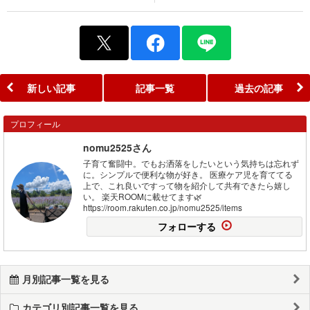
新しい記事
記事一覧
過去の記事
プロフィール
nomu2525さん
子育て奮闘中。でもお洒落をしたいという気持ちは忘れず
に。シンプルで便利な物が好き。 医療ケア児を育ててる
上で、これ良いですって物を紹介して共有できたら嬉し
い。 楽天ROOMに載せてます🌿
https://room.rakuten.co.jp/nomu2525/items
フォローする
月別記事一覧を見る
カテゴリ別記事一覧を見る