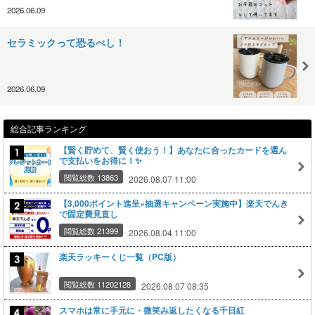
2026.06.09
セラミックって恐るべし！
2026.06.09
総合記事ランキング
【賢く貯めて、賢く使おう！】あなたに合ったカードを選ん
で支払いをお得に！✨
閲覧総数 13863
2026.08.07 11:00
【3,000ポイント進呈×抽選キャンペーン実施中】楽天でんき
で固定費見直し
閲覧総数 21399
2026.08.04 11:00
楽天ラッキーくじ一覧（PC版）
閲覧総数 11202128
2026.08.07 08:35
スマホは常に手元に・微笑み返したくなる千日紅