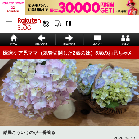
ホーム
新しい記事
過去の記事
コメント
シェア
医療ケア児ママ（気管切開した2歳の妹）5歳のお兄ちゃん
結局こういうのが一番着る
2026.06.11