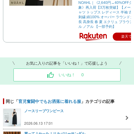
NOAHL｜《2,640円→40%OFF
象》再入荷【3万枚突破】【メール
ャツ トップス レディース 半袖 古
刺繍 綿100% オーバー ラウンド
長 高身長 春 夏 エクリュ ブラウン
ル ノアル 【一部予約】
楽天で
お気に入りの記事を「いいね！」で応援しよう
いいね！
0
同じ「
育児奮闘中でもお洒落に着れる服
」カテゴリの記事
ノースリーブワンピース
2026.06.13 17:01
買ってよかった！リカバリーサンダル