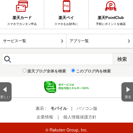
楽天カード
楽天ペイ
楽天PointClub
スマホでカンタン申込
スマホをお財布に
手軽にポイントを確認
サービス一覧
アプリ一覧
楽天ブログ全体を検索
このブログ内を検索
新しい
過去
表示 :
モバイル
|
パソコン版
企業情報
｜
個人情報保護方針
© Rakuten Group, Inc.