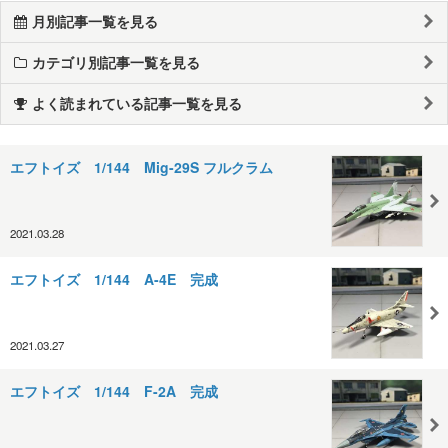
月別記事一覧を見る
カテゴリ別記事一覧を見る
よく読まれている記事一覧を見る
エフトイズ 1/144 Mig-29S フルクラム
2021.03.28
エフトイズ 1/144 A-4E 完成
2021.03.27
エフトイズ 1/144 F-2A 完成