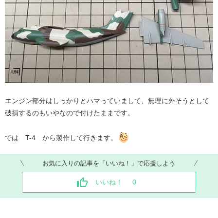
エンジン部分はしっかりとハマっていまして、無理に外そうとして
破損するのもいやなので付けたままです。
では T-4 から製作して行きます。
お気に入りの記事を「いいね！」で応援しよう
いいね！
0