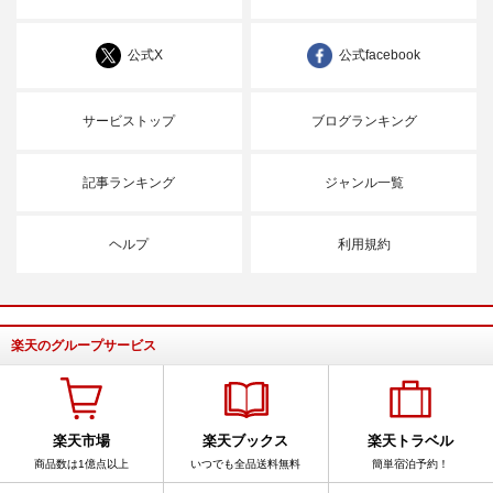
公式X
公式facebook
サービストップ
ブログランキング
記事ランキング
ジャンル一覧
ヘルプ
利用規約
楽天のグループサービス
楽天市場
楽天ブックス
楽天トラベル
商品数は1億点以上
いつでも全品送料無料
簡単宿泊予約！