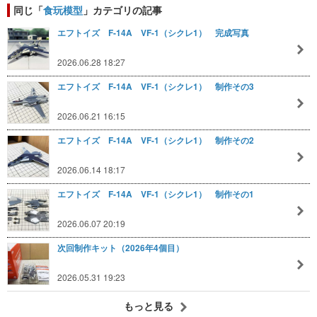
同じ「
食玩模型
」カテゴリの記事
エフトイズ F-14A VF-1（シクレ1） 完成写真
2026.06.28 18:27
エフトイズ F-14A VF-1（シクレ1） 制作その3
2026.06.21 16:15
エフトイズ F-14A VF-1（シクレ1） 制作その2
2026.06.14 18:17
エフトイズ F-14A VF-1（シクレ1） 制作その1
2026.06.07 20:19
次回制作キット（2026年4個目）
2026.05.31 19:23
もっと見る