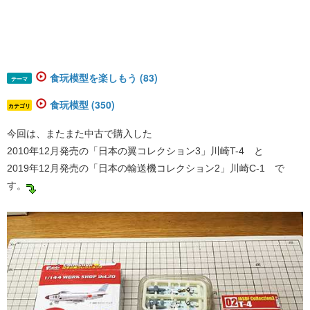
食玩模型を楽しもう (83)
テーマ
食玩模型 (350)
カテゴリ
今回は、またまた中古で購入した
2010年12月発売の「日本の翼コレクション3」川崎T-4 と
2019年12月発売の「日本の輸送機コレクション2」川崎C-1 で
す。