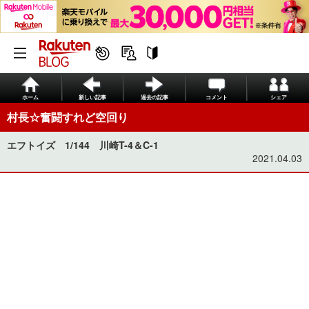
ホーム
新しい記事
過去の記事
コメント
シェア
村長☆奮闘すれど空回り
エフトイズ 1/144 川崎T-4＆C-1
2021.04.03