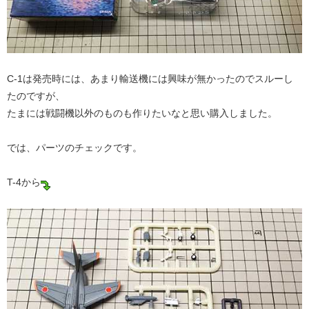
C-1は発売時には、あまり輸送機には興味が無かったのでスルーし
たのですが、
たまには戦闘機以外のものも作りたいなと思い購入しました。
では、パーツのチェックです。
T-4から