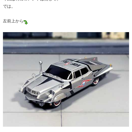
では。
左前上から