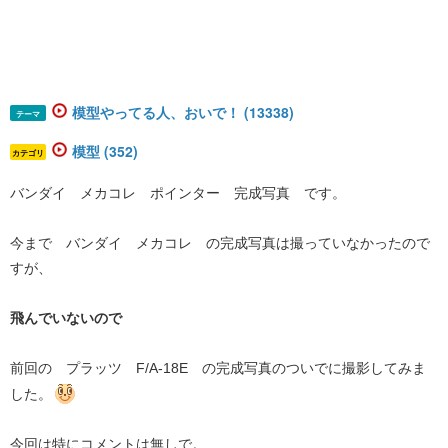
模型やってる人、おいで！ (13338)
テーマ
模型 (352)
カテゴリ
バンダイ メカコレ ポインター 完成写真 です。
今まで バンダイ メカコレ の完成写真は撮っていなかったので
すが、
飛んでいないので
前回の プラッツ F/A-18E の完成写真のついでに撮影してみま
した。
今回は特にコメントは無しで。