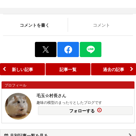
コメントを書く
コメント
新しい記事
記事一覧
過去の記事
プロフィール
毛玉☆村長さん
趣味の模型のまったりとしたブログです
フォローする
月別記事一覧を見る