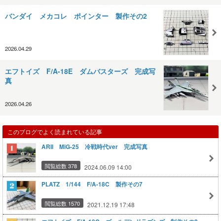
バンダイ メカコレ ポインター 製作その2
2026.04.29
エフトイズ F/A-18E ダムバスターズ 完成写
真
2026.04.26
このブログでよく読まれている記事
ARII MiG-25 冷戦時代ver 完成写真
閲覧総数 378
2024.06.09 14:00
PLATZ 1/144 F/A-18C 製作その7
閲覧総数 1570
2021.12.19 17:48