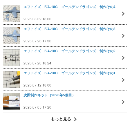
エフトイズ F/A-18C ゴールデンドラゴンズ 制作その4
2026.08.02 18:00
エフトイズ F/A-18C ゴールデンドラゴンズ 制作その3
2026.07.26 17:30
エフトイズ F/A-18C ゴールデンドラゴンズ 制作その2
2026.07.20 18:24
エフトイズ F/A-18C ゴールデンドラゴンズ 制作その1
2026.07.12 18:00
次回制作キット（2026年5個目）
2026.07.05 17:20
もっと見る