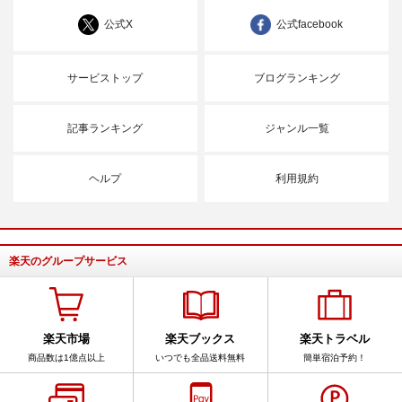
公式X
公式facebook
サービストップ
ブログランキング
記事ランキング
ジャンル一覧
ヘルプ
利用規約
楽天のグループサービス
楽天市場
楽天ブックス
楽天トラベル
商品数は1億点以上
いつでも全品送料無料
簡単宿泊予約！