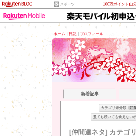
100万ポイント山
スポーツ
ホーム
|
日記
|
プロフィール
新着記事
カテゴリ未分類
71
煮ても焼いても食えない
[仲間達ネタ] カテゴ