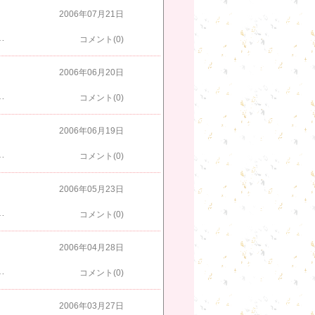
2006年07月21日
あったけど、なかなかないことだから、分別のある大人はさらっと流しましょうね。俺は飲まなくても、全然平気。とにかく、温泉に行きたい。そして、酔っぱらいに間違った道を教えられても、全然平気。怒ったりなどしないよ。
コメント(0)
2006年06月20日
いてなかったから、知らなかった。ま、仕事も忙しいし、別に気にもしてないけど。」くらいの愛想のなさで対応しよう。平日は仕事優先！（平日だけならいいけどね・・・。）
コメント(0)
2006年06月19日
んな彼と比べれば、私なんて楽な方。競馬も出来て、子供と遊べて・・・。仕事も溜まってきた。職場の同僚の文句を言ってる暇があったら、仕事をこなそう。
コメント(0)
2006年05月23日
るかも？そう思うと、週末までが長いこと長いこと。
コメント(0)
2006年04月28日
すがノブ。交際範囲が広い。競馬もあるし、土曜は天湖森でバーベキューだから、早めに帰ってきたいのですが。
コメント(0)
2006年03月27日