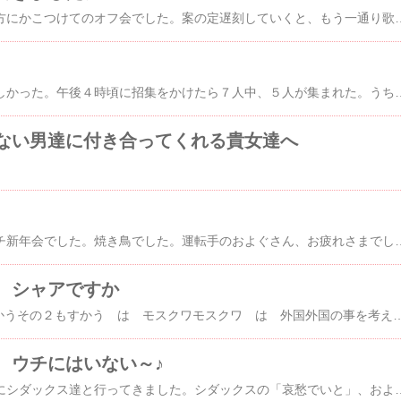
千葉から帰省したあの方にかこつけてのオフ会でした。案の定遅刻していくと、もう一通り歌い終わったようで、「宴の後」状態でした。新しい人もいて、恥ずかしがり屋のワタクシ、特に会話らしい会話もしませんでしたが（笑）、韓国嫌いの人もいて、好感触でした。みんな、
嬉しかった。純粋に嬉しかった。午後４時頃に招集をかけたら７人中、５人が集まれた。うち本店２人。まずは、本店組を励ましながら、いろいろと情報交換。酔っていたからよく覚えていないが。「リスさん（私の別名）の電話の応対
ない男達に付き合ってくれる貴女達へ
昨日は、仲間内でのプチ新年会でした。焼き鳥でした。運転手のおよぐさん、お疲れさまでした。酔っぱらいはどうしようもないね。みんな、我先に、と喋るのに一生懸命で、目的地が決まらないんだから。分別のある、いい大人なんだから、落ち着いて、順序立てて、場をわきまえて喋りましょう。できれば、オチも付けてください。話が終わったのかどうか
 シャアですか
pya!もすかうpya!もすかうその２もすかう は モスクワモスクワ は 外国外国の事を考えている
、ウチにはいない～♪
焼き肉後、シダックスにシダックス達と行ってきました。シダックスの「哀愁でいと」、およぐのスマップの新曲、ピッカリさんの堀内孝雄、王子のサザン、黒サソリさんの尾崎豊、アリエルさんの松田聖子（妄想）を聞いてきました。・・・コブクロは難しかったな。で、新聞も買ってきていないし、体調も悪いし、土曜で達成感を得られたので、本日はお休み