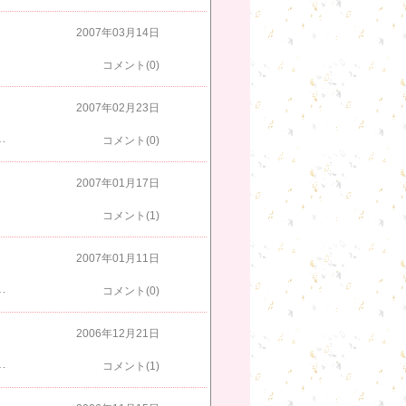
2007年03月14日
コメント(0)
2007年02月23日
ていけないが、自分のカラダと相談して、一緒に体を動かしていきたいものだ。
コメント(0)
2007年01月17日
コメント(1)
2007年01月11日
でも、ありがたいことだ。それにかこつけて飲みたいだけにしてもだ。自分一人で生きて居るんじゃない。周りの人に生かされているんだ、俺は。残業が終わった後で良いなら、祝勝会に参加させてください（おまえが主役だろ）。
コメント(0)
2006年12月21日
、管理職と言えるか！朝から他の課の飲み会のことばかり気にしていられる人がうらやましいよ。話は変わって、「とっつあん」の新ネタを入手しました。来週に開催される、心を許しあえる仲間達の忘年会でこそっと教えます。
コメント(1)