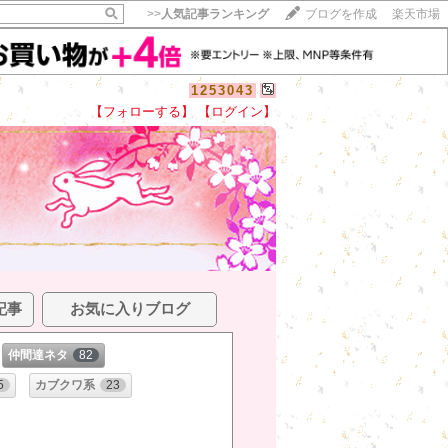
>>
人気記事ランキング
ブログを作成
楽天市場
1253043
【フォローする】
【ログイン】
記事
お気に入りブログ
仲間達ネタ
82
5
カブクワ系
23