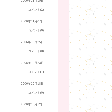
2006年11月15日
水パートなのか、玉置パートなのかわからない。どっちが高いのか低いのかもわからない。わかるのは、ビールの本数だけ（駅伝が終わったら、こんなもん）。
コメント(1)
2006年11月07日
わんなだめだねか！」と言われ、欲望の街とか、ここにしか咲かない花とか、永遠にともにとか、君さえいれば・・・君さえいればとか・・・、酔っぱらってなかったらもうちょっと上手く・・・(笑)こんな全力少年もありました。次回まで振り付けを覚えましょう、王子のためにでも、サザンと言えばコレ勢いあまって、ハッチンにも行ったが満員。ガストで終了した。今後も１年に３時間しか休めない王子を癒す会を継続するぞ！次回はいつだ？
コメント(0)
2006年10月25日
与える。本物じゃないとダメなんだ。「私はカッコイイでしょ？美しいでしょ？」と思うこと、繕うことこそが格好悪いのだ。今、とても充実していると感じる。いや、秋はいつもこうなのかも。私は影響されやすい人間だから。練習後、ビールを飲んでしまったけど、ラーメンは我慢しましたから！（説得力無し）
コメント(0)
2006年10月23日
機問題のためではない。純粋にだ、純粋に。王子やアリエルも始めないかなぁ？
コメント(1)
2006年10月18日
も、他の人から聞かれることは、「結局、どっちの脚？左？右？」や「股の筋肉？ふくらはぎ？」・・・聞いてなかった。これからは、言われたら、２倍聞き返せる人間になろう。
コメント(0)
2006年10月12日