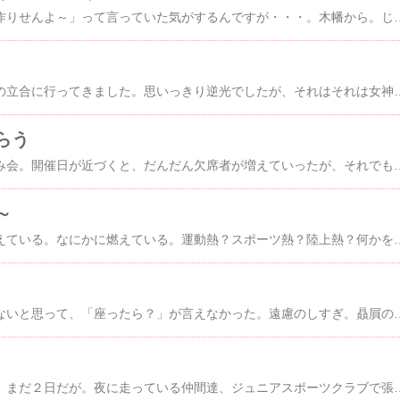
でも、「しばらくは小作りせんよ～」って言っていた気がするんですが・・・。木幡から。じゃなくて、「子は宝
仕事してから、結婚式の立合に行ってきました。思いっきり逆光でしたが、それはそれは女神様に後光が差しているかのようでした。もう、なんか
らう
久し振りの仲間達の飲み会。開催日が近づくと、だんだん欠席者が増えていったが、それでもやらなければならぬ。仕事は片づいていなかったが、体調の悪い者もいたが、みんな、時間を共有するために自分の時間を捻出した。大人の女性達に囲まれ、最近聞いたおめでたい話題もいろいろと話してもらった。こういう話題はみんなで分かち合わないとね。よし、決めた。
～
なにかが自分の中で燃えている。なにかに燃えている。運動熱？スポーツ熱？陸上熱？何かを好きになる。何かに打ち込む。好きだから、頑張れる。上手くなりた
長く引き留めてはいけないと思って、「座ったら？」が言えなかった。遠慮のしすぎ。贔屓のひきだおし。もっと積極
腕立て伏せをしている。まだ２日だが。夜に走っている仲間達、ジュニアスポーツクラブで張り切っている長男に刺激されてだ。べ、別に健康診断が近づいている