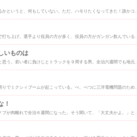
秋の夜長。何をしているかというと、何もしていない。ただ、ハモりたくなってきた！誰かコブクロか、「夏の終わりのハーモニー」をハモってくれ！おいらは陽
駅伝終了後は、公民館で打ち上げ。選手より役員の方が多く、役員の方がガンガン飲んでいるんだから癖が悪い。あの役員の人は今回の駅伝でどんな功労があったのだろうか、なんて言わない。分別のある大人だから。楽しくないので、さっさとその場を後にして、およぐに向かえに来てもらいシダックスに行った。私がシダックスに行きたかったワケじゃない。みんなが行きたいからだ。私はみんなと楽しく話せればそれで良い。でも、ノブに「あんたはんも歌
しいものは
それは一生懸命な姿だと思う。若い者に負けじとトラックを９周する男。全治六週間でも地元のため、黙々と別メニューをこなす男。大会に向けて、集団で練習する子供達。練習の最後に、１列になって競技場に一礼する姿。子供達を教え終えてから、夜勤に向かう男。ひたむきに、一生懸命である姿こそが、人に感動を
最近、にわかに、私の周りでミクシィブームが起こっている。べ、べつに三洋電
な！
ご存じの通り、仲間のノブが肉離れで全治６週間になった。そう聞いて、「大丈夫かよ。」とか「本番に間に合っても、無理すんなよ。」とか「どんな痛みなん？」とは聞き返した。で
。