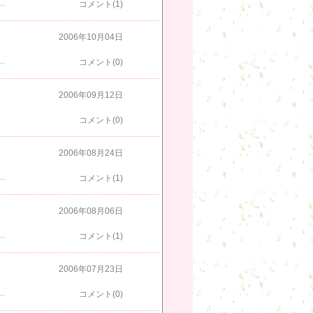
レス腱を切った訳じゃないから、たいしたことないですよ。」私が誘ったわけだし、まして、１１月３日は彼の家族の誕生日。今年こそ祝ってやれると思っていたことだろう。倍返しでろくでもないことになってしまったし、無理して駅伝に出て、本番で更に肉離れが悪化するかも知れない。とにかく、無理はしないでもらいたい。あなたのカラダは地域の宝なのだから。自分の快気祝いの飲み会準備でもしとってよ(笑)。
コメント(1)
2006年10月04日
やしていきましょう。そうすれば、心肺機能は確実に強化されますし、必ず速くなれます。」この年になって、まだ速くなれるの？昨年のタイムを縮められるの？こんな嬉しいことはないよ。ただ、すでに体中が痛い。首まで回らない。それは他の理由か。もう、割り切った。スタメンになろうと、補欠になろうと、練習にすべて参加しよう。レベルの高い練習を受け続けよう。もう自分のカラダが向上することなどないと思っていたけど、まだまだ強化できることを仲間達に知らしめてやる！
コメント(0)
2006年09月12日
コメント(0)
2006年08月24日
深夜は男だらけのチャリティラン大会になりそうです。
コメント(1)
2006年08月06日
いと思う。俺は運転手でいいんだよ・・・。海の帰りに温泉なんて、最高ですね♪（ある人へ向けて）
コメント(1)
2006年07月23日
いない。情報に付いていけない。８月１５日は靖国神社に行ってみたい。も、も、紋付き袴を買わなくては。暑いだろうな。
コメント(0)