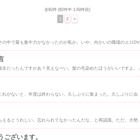
全82件 (82件中 1-50件目)
1
2
>
大勢が出社していた。その中で最も集中力
言
級生だったんですかあ？見えなーい。髪の毛染めたほうがいいですよ。
これがないと、今夜のこれがないと、年度は終わらない。久しぶりに集まった。久しぶりに会う人もいる。でも、変わっていない。一番変わったのは、私なのか
気にしていないが、もらえるとうれしい。忘れられてなかっ
うございます。