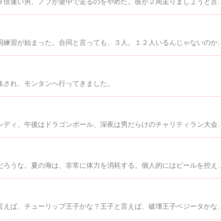
昨日の練習中、私より３倍速い男、ノブが途中で走るのをやめた。彼が２周走りましょうと言ったから走っていたのに、変だなあとは思っていた。そして今日の朝、「歩くのも都合が悪いくらい、脚が痛い。ぎくった（富山弁）ときにプチッて音がした気がした。肉離れだと思う。」と言い残し、医者へ行った。全治６週間の肉離れだったそうだ。本人は至って冷静だ。「３週間後の駅伝大会には間に合います。走れますから。」「アキ
地域チームでの駅伝合同練習が始まった。合同と言っても、３人。１２人いるんじゃないのかよ。で、その３人も参加メンバー中、年齢が上から２，３，４番目。先行きは不透明です。でも、楽しかった！そりゃあ疲れたけど、初めて本格的な練習をした。インターバル走って何？なんか、陸上部に入ったみたい。実際、私以外の二人は陸上部だったのだろうから、会話からハイレベル。走っても付いていくのが精一杯。そして、嬉しかった言葉。「しっかり練習を続けていって、インターバル走の本数を増
集され、モンタンへ行ってきました。
土曜は、午前中はウィンディ、午後はドラゴンボール、
海に行った人、多いんだろうな。夏の海は、非常に体力を消耗する。個人的にはビールを控えた方がい
サザンかな？サザンと言えば、チューリップ王子かな？王子と言えば、破壊王子ベジータかな？最近は、ほとんどパソコンして