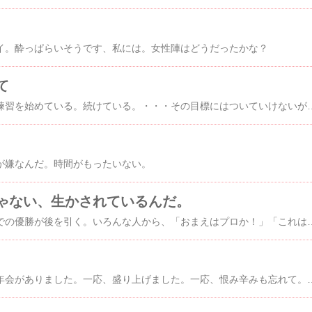
イ。酔っぱらいそうです、私には。女性陣はどうだったかな？
て
仲間が目標を持って、練習を始めている。続けている。・・・その目標にはつい
が嫌なんだ。時間がもったいない。
ゃない、生かされているんだ。
先日のボウリング大会での優勝が後を引く。いろんな人から、「おまえはプロか！」「これはこれはチャンピオン」「賞品ゲッター」と声がかかる。「祝勝会、せんなんね！」と同僚、後輩が言う。もう、祝勝会はしたのですが・・・。
楽しくない、職場の忘年会がありました。一応、盛り上げました。一応、恨み辛みも忘れて。もちろん２次会など行かず、コンビニで「ウコンの力」も買わず、家に着いたら８時４５分でした。自らを律し、己を管理できないものが