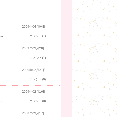
2009年04月04日
がなかったのが私か。いや、向かいの職場のエロDVD野郎よりはいいが、あの人と同じレベルで物事を考えたくはない。一人で考えるより、二人がいい。相談ができるのは二人からだ。おやぐや王子も出社していた。また、愚痴を聞いてやらねば。
コメント(1)
2009年03月28日
」
コメント(1)
2009年03月27日
。みんな、未来的な思考ができて良かった。たくさんしゃべってごぺんなさい。王子、今度また、ゆっくり聞くからさ。ぴっかりさんも溜まっていたご様子で。
コメント(0)
2009年02月16日
たんだな、と再認識。ただ、大勢のうちの一人ではあるが。
コメント(0)
2008年03月17日