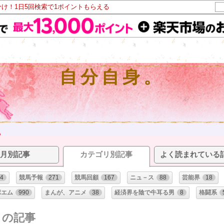
分け！1日5回検索で1ポイントもらえる
自分自身。
月別記事
カテゴリ別記事
よく読まれている
54
競馬予報
271
競馬回顧
167
ニュ－ス
88
芸能界
18
ポエム
990
まんが、アニメ
38
経済界を陰で牛耳る男
8
格闘系
リの記事