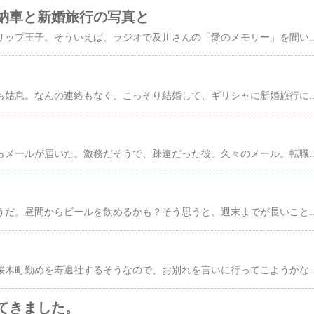
納車と新婚旅行の写真と
王子と言えば、チューリップ王子。そういえば、ラジオで及川さんの「愛のメモリー」を聞いた。あれはちょっとね・・・。王子は疲れている。だから、飲むんだろうし、疲れているから、酔いも早いのだろう。ちょっと過激な発言も
私も姑息だが、あの人も姑息。なんの連絡もなく、こっそり結婚して、ギリシャに新婚旅行に行っているそうだ。こうなったら、絶対にこちらからは聞かない。「へ？結婚したん？聞
職場以外からの友人からメールが届いた。激務だそうで、疎遠だった彼。久々のメール。転職したそうだ。私とそう年齢も変わらない彼。大変なことだろう。そ
競馬に全力投球できそうだ。昼間からビールを飲め
ノブの知り合いの子が桜木町勤めを寿退社するそうなので、お別れを言いに行ってこようかなと思っています。さ
てきました。