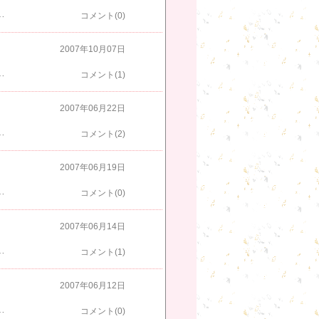
」！出産の日まで、大事に過ごしてください。お、お、オジサンで出来ることがあれば何でも言ってね（笑）。
コメント(0)
2007年10月07日
、ホイットニー・ヒューストンか、ダイアナ・ロスのようでした。もちろん、褒め言葉です。もっとイマドキの人の名前を言えればいいのにね。
コメント(1)
2007年06月22日
みんなで行くぞ！チャペルへ行くぞ！我々がうわべだけの共同体でないところを見せるぞ！各自が与えられた場所で頑張り、その場所で起きた様々な話題を持ち寄って話し合う。これからも化学反応は続く。旨い話は小勢だが、このくらいのメンバーが一番いいよ。今後のお幸せと共に、今後、麻薬中毒者のような電話がかかってこないことをお祈り申し上げます。
コメント(2)
2007年06月19日
い、上達したい。それがもしかしなくても競馬であっても。いや、やっぱりスポーツだ。水泳だ。長距離だ！いつまでもアスリートでいたい、そう呼ばれたい。
コメント(0)
2007年06月14日
的に行けよ。控えめが良いとか、クールを演じてるんじゃない？自分の人生を終える時、その人生に満足できるのか？
コメント(1)
2007年06月12日
からじゃない。一時的に体重を減らすことは体に良くないし。もっと健康的なカラダへ。変わるぞ。仲間達に負けたくない。・・・今年も駅伝の選手なのかな？
コメント(0)