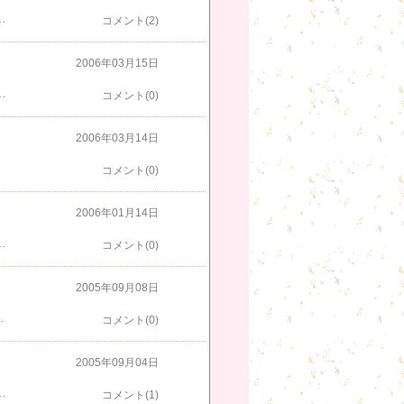
歌が上手いな・・・。軍団でカラオケには行っているけど、知らない歌が多かったな。それよりも、暑すぎ！二人いた妊婦さんにはきつかったことでしょう。幹事さん、ごくろうさまでした。次回は八尾ですか？井波ですか？う～ん、やっぱり太閤山でプリンですか？（笑）
コメント(2)
2006年03月15日
に癒されるって、本局のある人が言ってましたよ。」と王子が言った。誰が言ったのか明確でないのは、「私が知るドイツの政府当局者・・・」みたいで気になるけど（笑）やっぱり嬉しい♪支店の俺が励まされてどーする！（笑）
コメント(0)
2006年03月14日
コメント(0)
2006年01月14日
、わかりませんから。みんなから、「日記読んでますよ～面白かったですよ～、我々の忘年会のは・・・。」と言ってもらえた。これまで、雪の大谷は立山まで行かないと見られないと思っていたが、旧大沢野町の万願寺の○山でも体感出来ることがわかりました。でも、ニセ物はえらい低かったけど。素直に「雨で溶けました」って言えよ！（笑）。
コメント(0)
2005年09月08日
議員さんと言えばこの人でしょう！（笑）明日も続くのか？
コメント(0)
2005年09月04日
します。本日、富山で、２００２ＦＩＦＡワールドカップ記念事業ファミリースポーツフェスタ２００５インとやまが開催されるので、そこにでも行ってくるかな。ラモス瑠偉さんのトークショウもあるようだ。・・・サッカーのこと、あんまり知らないんだけどね。キーパーの若林って、スーパー・グレイト・・・なんでしたっけ？（漫画じゃねえか）
コメント(1)