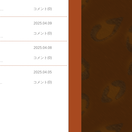
 第36回東京スプリント (JpnIII) 優勝 😔#大井競馬 #東京スプリント #エートラックス #ニューイヤーズデイ #Moreira #競馬 #地方競馬 pic.twitter.com/SisEeS7DDF— Sea Chariot (@Horselover_ss) April 16, 2025予想：〇３？15▲１△11☆９買い目：馬複１→3,15、ワイド6→3,152頭出し荒山厩舎のイグザルト、ティントレットの健闘を祈ったが、４，１０着エートラックスは最後まで気になったが、川崎記念でモレイラ騎手に裏切られたので切ったら勝たれて、益々腹が立った備忘録として結果を残すようにしてみたが、結局興味のない馬が勝っても嬉しくもなければ感動もなくあっという間に忘れてしまう。コスパ、タイパとも悪く、無駄という結果
コメント(0)
2025.04.09
コメント(0)
#濱中俊 #三島牧場 #競馬 #地方競馬 #HorseRacing pic.twitter.com/WuOpTjDNET— Sea Chariot (@Horselover_ss) April 9, 2025ダイオライト記念で応援したが、惜しくも2着だった紅一点のグランブリッジを再度応援前日同様2頭出し厩舎の馬頭で、馬複12→1，8，11、7→１，117番サンライズジパングは恐らく3着だろうと予想し、それは的中したが期待のグランブリッジはスタートも悪く、6位モレイラめっ優勝したメイショウハリオは2003年の帝王賞以来1年10ヵ月ぶりの重賞勝ち8歳馬の健闘に👏2着はノーマークだった荒山厩舎のディクテオン（6人）だったので、また親方の姿が写るかと思ったが、川崎だからか写らなかった連敗
2025.04.08
コメント(0)
er.com/ffD2ngeAJH— Sea Chariot (@Horselover_ss) April 8, 20252頭出し高月賢一厩舎の2頭を軸に馬複２→3、5、7、８→5、7直線半ばで逃げていた2番アーサ（5人）を8番ドリームジャパン（4人）が交わして先頭に立ち5番ヤギリケヤハ（1人）が2番手に上がったのを見てこれだとトリガミかもしれないが的中と、思いきやノーマークの1番ミーヴァトン（7人）が外から追い上げてきて2頭を交わし去った鎌倉記念のベアバッキューン以来の町田直希またもや邪魔してくれたな~っと一瞬むくれたものの、佐藤博紀調教師、重賞初制覇というアナウンスにまーそれはめでたいと怒り消沈スマートファルコンという馬名はすっかり忘れてましたが、2011年に帝王賞、JBCクラシック、東京大賞典などを連勝して、翌年には川崎記念も勝った馬だったミーヴァトンの馬体はまだ華奢に見えましたが、額の星はスマートファルコンに似てますね町田騎手と佐藤博紀調教師のハグを眺めながらニコニコ微笑んでいた山崎誠二騎手にほっこり
2025.04.05
てきてくれる何も喋らないけど、懐こくてめんこいこんな性格だから​ユニバーサルドナーとしても活躍​できるんだねもっと冬毛が伸びていると想像してましたが、ピカピカに手入れされているように見えましたトラシゲは相変わらず「あっしには関わりのないことでござんす」ってな感じで2月4日に120cmの積雪に見舞われたとき、動物園のばん馬たちは外に出たのだろうか？馬車バーのムサシコマが深い雪の中を歩いてあっという間に道を作った動画がXで公開されたのを見て、ばん馬がいたら大雪の時助かると思ってしまいましたにほんブログ村
コメント(0)