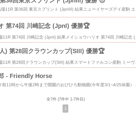
6回東京スプリント (JpnIII) 優勝 😔
4月16日（水）大井競馬場11R ​第36回 東京スプリント (JpnIII) 結果​ニューイヤーズデイ産駒 エートラックス
第74回 川崎記念 (JpnI) 優勝🏆
4月9日（水）川崎競馬場11R ​第74回 川崎記念 (JpnI) 結果​メイショウハリオ 第74回 川崎記念 (JpnI) 優勝🏆 #川崎競馬 #川崎記念 #メイショウハリオ #パイロ産駒 
) 第28回クラウンカップ(SIII) 優勝🏆
4月8日（水）川崎競馬場11R ​第28回クラウンカップ(SIII) 結果​スマートファルコン産駒 ミーヴァトン (7人) 第28回クラウンカップ(SIII) 優勝🏆 佐藤博紀調教師、初重賞勝ち、おめでとうございます👏 #川崎競馬 #クラウンカップ #東京ダービートライアル #ミーヴァトン #スマートファルコン #町田直希 #佐藤博紀 #競馬 #地方競馬 pic.twitt
Friendly Horse
冬季は土・日・祝日の午前11時から午後2時まで開園のおびひろ動物園(今年度3/1~4/25休園）エゾモモンガのような夜行性の暮らしをしている人間にはこの時間帯に動物園に行くのは難しい2月中旬、意を決して早起きし、なんとか閉園1時間前に入園できた馬ふれあい舎の前に行くとムホウマツゴロウが気づいて、こちらに向かって歩いてきてくれた​初めてここで会った時​もそうでしたが、人を見ると必ず近寄っ
全7件 (7件中 1-7件目)
1