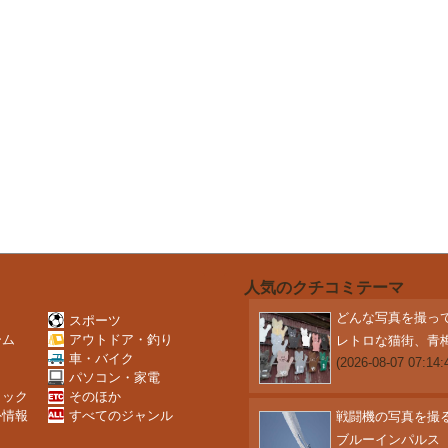
人気のクチコミテーマ
どんな写真を撮ってる
スポーツ
ーム
アウトドア・釣り
レトロな猫街、青
Ｖ
車・バイク
(2026-08-07 07:14:
パソコン・家電
ミック
そのほか
外情報
すべてのジャンル
戦闘機の写真を撮
ブルーインパルス