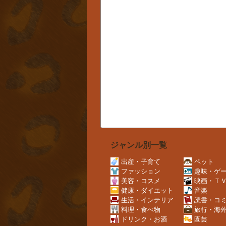
ジャンル別一覧
出産・子育て
ペット
ファッション
趣味・ゲ
美容・コスメ
映画・Ｔ
健康・ダイエット
音楽
生活・インテリア
読書・コ
料理・食べ物
旅行・海
ドリンク・お酒
園芸