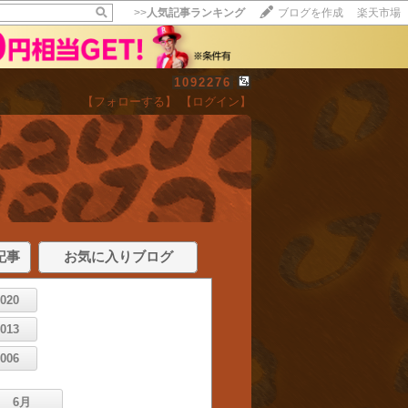
>>
人気記事ランキング
ブログを作成
楽天市場
1092276
【フォローする】
【ログイン】
記事
お気に入りブログ
2020
2013
2006
6月