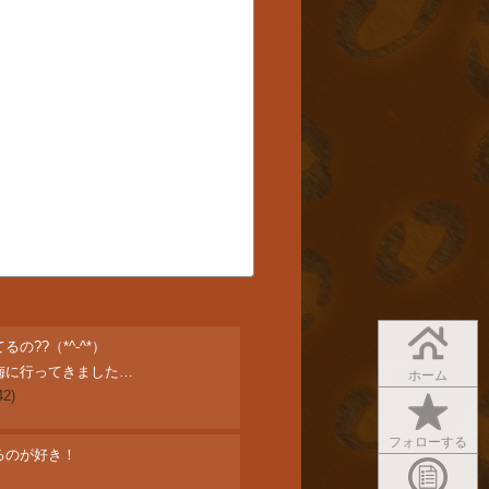
の??（*^-^*）
梅に行ってきました…
ホーム
42)
フォローする
るのが好き！