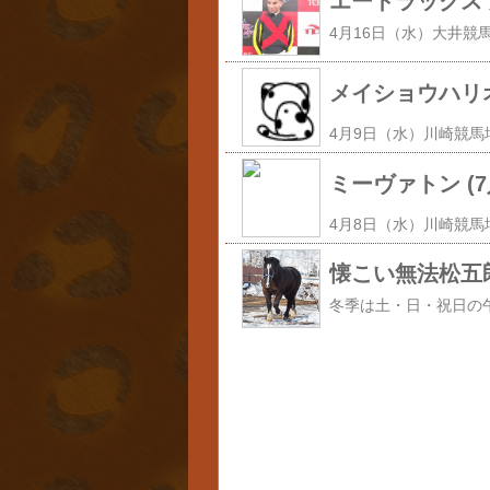
エートラックス 第3
メイショウハリオ 
ミーヴァトン (7人
懐こい無法松五郎 - 