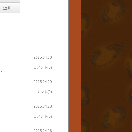
12月
2025.04.30
コメント(0)
4月30日（水）就寝前に外を見たら雪が降っていて車の屋根に雪が積もっていたので、起きたら除雪かぁと思いながら寝たが、起きたら雪は既に解けていた大井競馬場11R ​第39回 東京プリンセス賞 (SI) 結果ほとんど予想せずに今度こそゼロアワーの勝利を祈り馬単８＝13，馬複11→8，13サンダースノー産駒 ベルグラシアス 第39回東京プリンセス賞 (SI) 優勝🏆 #大井競馬 #東京プリンセス賞 #ベルグラシアス #サンダースノー #町田直希 #競馬 #HorseRacing pic.twitter.com/TahB4e56k0— Sea Chariot (@Horselover_ss) April 30, 2025２走前、スターバーストカップでナイトオブファイアの2着という成績は気になったがまさか9番ベルグラシアス（4人）が勝つとはしかも２，３着は13，９番人気で三連単1,623,110円同じ年に生まれた騎手の１，２，３というのも13番プラウドフレール（1人）はギリギリ掲示板に載ったが、8番ゼロアワー（2人）と11番エイシンマジョリカ（5人）は９，１３着#東京プリンセス賞 優勝馬ベルグラシアスの町田直希騎手「いつもより落ち着いていた。今日はこの馬のペースで走らせる頭でいて、展開がこの馬に向いてくれればと乗っていたがちょっと流れが速くなってチャンスあるなと思っていた。直線追い出してから反応してくれたんで馬を信じて最後まで追いました」 pic.twitter.com/DEwV6szoGP— 地方競馬全国協会(NAR)公式 (@nar_keiba) April 30, 2025このところ町田直希にはやられっぱなしのような当てることができなかったのは残念だが、面白い結果だった#東京プリンセス賞 優勝馬ベルグラシアスの市村誠調教師「最高ですね、最高です。いつも通りの競馬、あとは終い伸びてくれるかなと思ってみていた。力入りましたね。状態はいつもと変わらず、入れ込んでいたのは関係者だけでしたね。(次走は？)のじぎく賞(園田)か関東オークス(川崎)のどちらかですね」 pic.twitter.com/LJTml4Evnl— 地方競馬全国協会(NAR)公式 (@nar_keiba) April 30, 2025私が大井競馬場に通い始めた頃はまだ市村誠騎手だった覚えがあるが、こんなに太かっただろうか？次開催はラバテラジェーンを勝たせてください🙇‍♀️
2025.04.29
コメント(0)
4月29日（火）昭和の日大井競馬場11R ​第70回 羽田盃 (JpnI) 結果​​京浜盃を圧勝した12番ナチュラルライズ​が断トツ1番人気へそ曲がりは1番人気が好きではないが、吉田馬が勝つよりマシという結論馬単12→４，６，７ 三連複9-12→6，7横山武史、失敗は許さんナチュラルライズ 京浜盃に続いて 第70回 羽田盃 (JpnI) 快勝🏆 2着ナイトオブファイアで新ひだか町産馬のワンツー☺️👏 #大井競馬 #羽田盃 #ナチュラルライズ #キズナ産駒 #横山武史 #グランド牧場 #ナイトオブファイア #新ひだか町 #競馬 pic.twitter.com/0B9YrYnqeu— Sea Chariot (@Horselover_ss) April 29, 2025京浜盃は2着に6馬身差、今回は5馬身差でしたが、快勝してくれさらに南関代表6番ナイトオブファイア（4人）が2着に健闘し、助かった配当は低いが、新ひだか町産馬2頭が吉田馬に先着したことが嬉しいラッキーカラーはラヴェンダーでしたが、パドック周回中に探しても見つからなかった引き上げてきたナチュラルライズを見たら右側だけに装着していたチークピースがラベンダーパドックでは左側しか写らなかったので気づかなかった伊藤圭三調教師 ”直線で内ラチを頼って正しい走りはしていなかった”と右にチークピースを付けても矯正されなかったということでしょうか？横山武史騎手は深夜に放送されている「かりあげクン」に似ている余談ですがレース前に羽田盃の調教追い切り動画を見たら字幕が表示されて、誤字だらけだったのが気になりすぎて、追い切りよりそれが気になり、3回も見る羽目にAIの自動字幕だったのだろうか？
2025.04.23
日（水）浦和競馬場11R ​第63回しらさぎ賞 (SIII) 結果​フェブランシェ 第63回しらさぎ賞 (SIII) 優勝😡 虎兄弟に感謝😸 #浦和競馬 #しらさぎ賞 #フェブランシェ #リアルスティール #キャロットファーム #競馬 #地方競馬 pic.twitter.com/CgoJfAZNNn— Sea Chariot (@Horselover_ss) April 23, 2025先週から猛威を振るっている忌々しい外厩馬と思しき馬が1番人気前年の優勝馬、1番ツーシャドー（3人）の健闘を祈り、ワイド１→４，７，８，９5馬身も差をつけられて口惜しい結果でしたが、2着は死守道営から船橋に再転入していた7番メイドイットマム（7人）が6馬身差3位に入線し的中🎯鞍上の張田、本橋騎手は馬主服着用だったが、虎兄弟に感謝外厩馬と黒腹、南関から排除してほしいレース後勝馬のお腹が大きく上下しているのは初めて見た気がする気分よく門別12R ドウデュース・プレミアム Ａ１ Ａ２(一)に参戦もちろんPOG指名のパッションクライを応援しかし前年度のベルピットの強さを思い返すとまだこの馬には先着するのは厳しいと予想し馬単６→５，７，７→６しかし逃げたパッションクライは2番手だった2番ヒストリーメーカー（4人）に道中交わされたものの再び先頭に立ち、追い込んできたベルピットを寄せ付けずにゴール非常に嬉しい結果にもかかわらず、馬券はハズレ長期休み明けにもかかわらず力を発揮したパッションクライに拍手👏
コメント(0)
2025.04.16