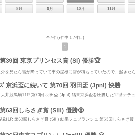
8月
9月
10月
11月
全7件 (7件中 1-7件目)
1
39回 東京プリンセス賞 (SI) 優勝🏆
京浜盃に続いて 第70回 羽田盃 (JpnI) 快勝
3回しらさぎ賞 (SIII) 優勝😡
4月23