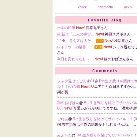
<back
thismonth
next>
Favorite Blog
一本の鉛筆
New!
誤算丸子さん
🌸 新作「二人の宇宙…
New!
神風スズキさん
^-^◆ 考え方は人そ…
New!
和活喜さん
レイアウトの製作（…
New!
シャク返せでご
さん
今日も変わりなし～…
New!
猫のおばはんさん
Comments
シャク返せでごんす01
@
Re:生き残りを賭けて
ル！！(08/08)
New!
ジニアこと百日草ですかね
期が長…
猫のおばはん
@
Re:生き残りを賭けてサバイバル！
08)
New!
可愛いお花が咲いてますね。 洪水や線
ごねあ
@
Re:生き残りを賭けてサバイバル！！(08
w!
異常気象は当然の結果かもしれませんね。 …
みぶ〜た
@
Re:生き残りを賭けてサバイバル！！(0