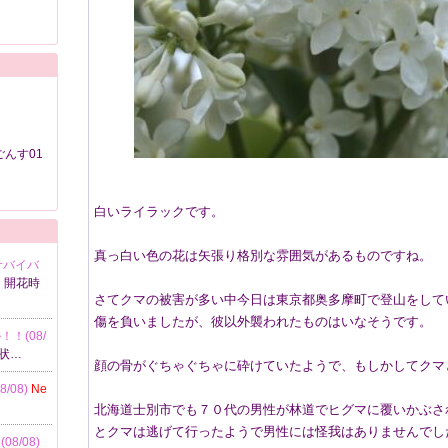
んす01
白いライラックです。
真っ白い色の花は矢張り格別な雰囲気があるものですね。
サバイバ
。開花時
さてクマの被害が多い中今日は東京都奥多摩町で登山をして
傷を負いましたが、彼以外襲われたものはいなそうです。
！(08/
状…
顔の骨がぐちゃぐちゃに砕けていたようで、もしかしてクマ
/08)
Ne
北海道士別市でも７０代の男性が林道でヒグマに覆いかぶさ
とクマは逃げて行ったようで男性には怪我はありませんでし
8/08)