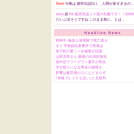
New!
今晩は 都市伝説曰く、人間が多すぎるの
alisa.
@
Re:最高気温２４度の札幌です！！(08/0
だいぶ涼そうですね このまま秋に、とは…
Headline News
戦時中､輸血人体実験で死亡者も
タイ 学校銃乱射事件で死者は
地下鉄の驚くべき秘密が話題
山田五郎さん 最後の出演回放送
熱中症でリーグワン選手が死去
浮き彫りになる秀吉の狡猾さ
影響は被災地だけにとどまらず
｢本格ブレイクも近い｣と太鼓判