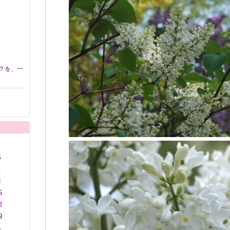
？を、一
S
1
8
5
2
9
5