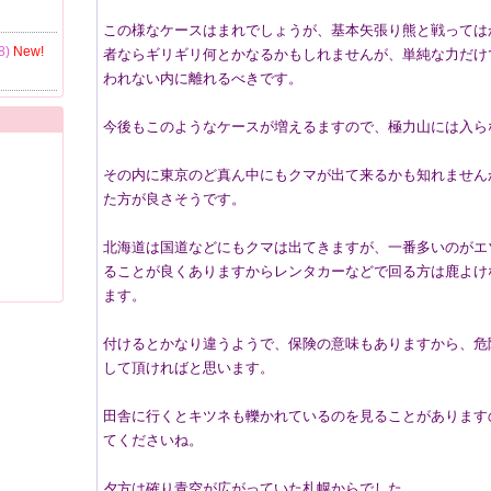
…
この様なケースはまれでしょうが、基本矢張り熊と戦っては
8)
New!
者ならギリギリ何とかなるかもしれませんが、単純な力だけ
われない内に離れるべきです。
今後もこのようなケースが増えるますので、極力山には入ら
その内に東京のど真ん中にもクマが出て来るかも知れません
た方が良さそうです。
北海道は国道などにもクマは出てきますが、一番多いのがエ
ることが良くありますからレンタカーなどで回る方は鹿よけ
ます。
付けるとかなり違うようで、保険の意味もありますから、危
して頂ければと思います。
田舎に行くとキツネも轢かれているのを見ることがあります
てくださいね。
夕方は確り青空が広がっていた札幌からでした。