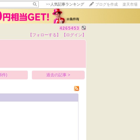
>>
人気記事ランキング
ブログを作成
楽天市場
4265453
【フォローする】
【ログイン】
【毎日開催】
15記事にいいね！で1ポイント
10秒滞在
いいね!
--
/
--
6件)
過去の記事 >