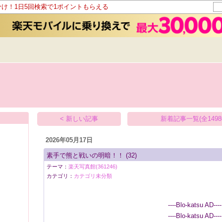
分け！1日5回検索で1ポイントもらえる
< 新しい記事
新着記事一覧(全1498
2026年05月17日
素手で熊と戦いの明暗！！
(32)
テーマ：
楽天写真館(361246)
カテゴリ：
カテゴリ未分類
----Blo-katsu AD----
----Blo-katsu AD----