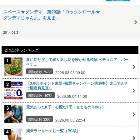
スペース★ダンディ 第20話「ロックンロール★
ダンディじゃんよ」を見ま…
2014.08.31
総合記事ランキング
夏に切り戻しで繰り返し花を咲かせる植物 ペチュニア バー
ベナ…
閲覧総数 7572
2026.08.05 00:00
【3,000ポイント進呈×抽選キャンペーン実施中】楽天でんき
で固定費見直し
閲覧総数 19754
2026.08.04 11:00
元気だったK子・心配なT子・せともの市2026
閲覧総数 3307
2026.08.06 22:54
楽天ラッキーくじ一覧（PC版）