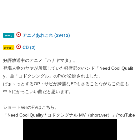
アニメあれこれ (29412)
テーマ
CD (2)
カテゴリ
好評放送中のアニメ「ハナヤマタ」。
登場人物のヤヤが所属していた軽音部のバンド「Need Cool Qualit
y」曲「コドクシングル」のPVが公開されました。
ぱぁ～っとするOP・サビが綺麗なEDもさることながらこの曲も
中々にかっこいい曲だと思います。
ショートVerのPVはこちら。
「Need Cool Quality / コドクシグナル MV（short.ver）」/YouTube