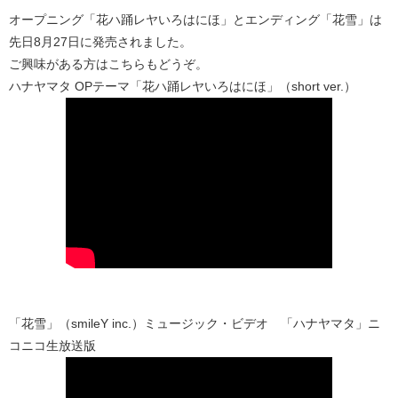
オープニング「花ハ踊レヤいろはにほ」とエンディング「花雪」は
先日8月27日に発売されました。
ご興味がある方はこちらもどうぞ。
ハナヤマタ OPテーマ「花ハ踊レヤいろはにほ」（short ver.）
「花雪」（smileY inc.）ミュージック・ビデオ 「ハナヤマタ」ニ
コニコ生放送版