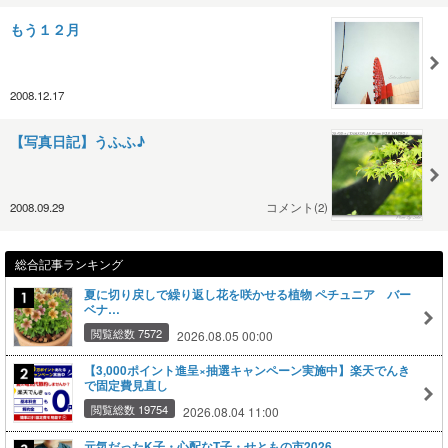
もう１２月
2008.12.17
【写真日記】うふふ♪
2008.09.29
コメント(2)
総合記事ランキング
夏に切り戻しで繰り返し花を咲かせる植物 ペチュニア バー
ベナ…
閲覧総数 7572
2026.08.05 00:00
【3,000ポイント進呈×抽選キャンペーン実施中】楽天でんき
で固定費見直し
閲覧総数 19754
2026.08.04 11:00
元気だったK子・心配なT子・せともの市2026