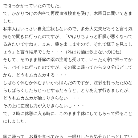
で引っかかっていたのでした。
で、かかりつけの内科で再度血液検査を受け、木曜日に聞いてきま
した。
私本人はいっさい自覚症状もないので、多分大丈夫だろうと言う気
持ちで聞きに行ったのですが、「やはりちょっと肝臓が悪くなって
るみたいですねぇ。まあ、薬を出しますので、それで様子を見まし
ょう」と言う結果でした・・・（私はお酒は飲まないのにね）
そして、そのまま肝臓の薬の注射も受けて、いったん家に帰ってか
ら、バイトに行ったのですが、その家に帰ってから３０分ほどして
から、どうもムカムカする・・・
しばらく休むか休むまいから悩んだのですが、注射を打ったためな
らしばらくしたらじっとするだろうと、とりあえず行きましたが、
どうもムカムカが治まりきらない・・・
その上に左腕も力が入りきらないし・・・
で、２時に休憩に入る時に、このまま半休にしてもらって帰ること
にしました。
家に帰って、お昼を食べてから、一眠りしたら気分もじっとしてい