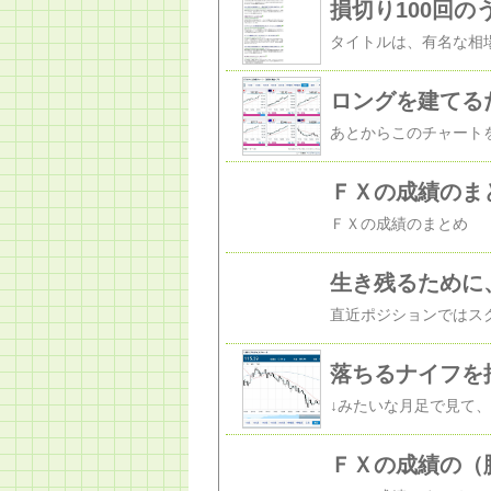
ロングを建てる
ＦＸの成績のま
生き残るために
落ちるナイフを
ＦＸの成績の（