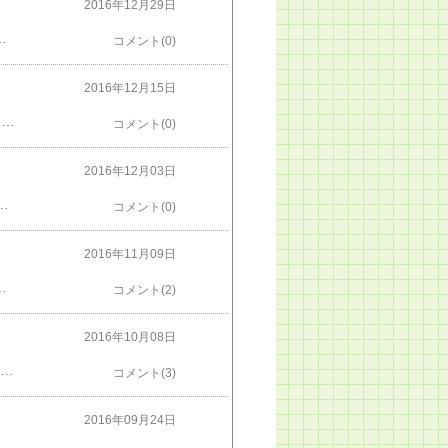
2016年12月29日
たんだけど、かえって無責任だったようです。引用をやめるのも、やっぱり無責任な気がするし、さて、どうしたものか。フリーページ －＞ ＜ＦＸ＞補足です。・いつでもって訳じゃないけど、基本の狙いとして、逆に50円走られても耐えられるようにポジって、50銭を狙ってます。50円も逆に走られても耐えようと思ったら、ポジの数は減る、ナンピンなんてほぼ無理。となります。
コメント(0)
2016年12月15日
あとからこのチャートを見れば、アメリカ大統領選挙後の11月 12月は、ロング・ポジションを建てるだけの簡単なお仕事をしていれば、ガッポリ儲かっているはずでした。が、実際は、そんな気軽なこともなく、いつも以上に迷って、この期間に、ロング＝４回約15,000、ショート＝２回約7,800の勝ちとなってます。（勝ちしかないのは、一方通行ドクトリンの所為）勝手にリンク１，２（＝うれしや。お仲間が居た）フリーページ －＞ ＜ＦＸ＞
コメント(0)
2016年12月03日
 +7,633円８月纏 ２：０= +10,063円９月纏 ３：０= +19,000円１０月纏 ２：０= +7,454円１１月纏 ４：０= +12,416円今のところ、２８勝：０敗 ＋125,164円今年も、12月の取引止めなくても良さそうだ。確定申告対策で止めたことが、２００９年に一度あったけど、それ以来無いなあ。確定申告の心配するほど、勝ちたいものです。（できれば取引を止めずに、税金払えるほどに、ね）フリーページ －＞ ＜ＦＸ＞
コメント(0)
2016年11月09日
、ご苦労さまです。指加えて見てることが許される、素人でよかった。そこをあえて果敢に挑んで、討ち死にされた方。乙です果敢に挑んで、大戦果を挙げられた方。とりあえず、おめでとうございます。さあ、この後は、どうなるんでしょうねｗｗ
コメント(2)
2016年10月08日
たいな月足で見て、底を叩いている動きみたいだから、やがて折り返して円安方向へ行きそうだけど、でも、まだしばらく円高へコツコツ叩きに戻るだろうと思ってて、↓こんな日足を見て、週ナカで「よし、１１５円来た。そろそろ折り返すぞ。売りだ！」ってショートしちゃいました。（落ちて行ってる途中のナイフに手を出しちゃダメだってぇ～）116円まで抜けて行ってしまいました。一方通行ドクトリンを採ってなかったら、損切りしてるところでした。こんなにユーロ円だけ見てると、来週には、当初の狙い通り円高に戻りそうにも見えますが、どうもコワイので、戻った隙にいったん降りました。ナンピンも入れてたので、「損しなかった」以上の利にはなりましたが、どうも調子に乗りすぎていたようです。もう少し慎重に行こうと思います。フリーページ －＞ ＜ＦＸ＞
コメント(3)
2016年09月24日