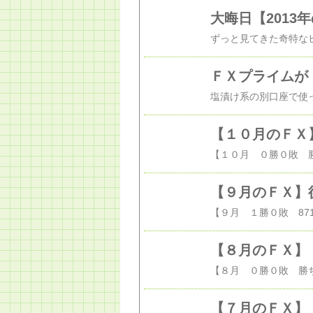
大晦日【2013年
ＦＸプライムが
【１０月のＦＸ
【９月のＦＸ】
【８月のＦＸ】
【７月のＦＸ】