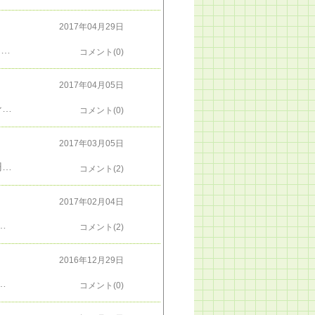
2017年04月29日
前回、予想した通り、4月も取引の成立無し何かが起こってぶっ飛ぶのが怖くて、指すのは逆に「一瞬ぶっ飛んだらこの辺で刺さって、戻ってウッシッシ」狙いで、何も起こらず、あるいはぶっ飛びが足りなくて、空振りばかりでした。このまま「なんだよ、結局何も無かったじゃん」で終わってくれることを祈っています。
コメント(0)
2017年04月05日
とりま、簡単に。3月の取引無し。 以上。ニュージーランドドル・円の81円ぐらいで２つロングを逆踏んでしまって、身動きできず。一応、75円ぐらいで底だろうと、ロングの待ちを入れているけど、さてどうなりますやら。
コメント(0)
2017年03月05日
ＦＸの成績のまとめ 勝ち：負け１月纏 ４：０= +14,636円２月纏 １：０= +5,088円ＮＺドル円のロングが２つ逆踏んでしまいましたが、一方通行ドクトリンによって塩漬け中で、しばらく動きが遅くなります。フリーページ －＞ ＜ＦＸ＞
コメント(2)
2017年02月04日
年になりそうですが、酉年は、バタバタと羽ばたくだけの鶏になるのか、羽ばたきのままに空高く舞い上がる鳥になるのか、さて、どうなりますことやら。フリーページ －＞ ＜ＦＸ＞
コメント(2)
2016年12月29日
月纏 ２：０= +7,633円８月纏 ２：０= +10,063円９月纏 ３：０= +19,000円１０月纏 ２：０= +7,454円１１月纏 ４：０= +12,416円１２月纏 ４：０= +17,205円今年は、３２勝：０敗 ＋142,369円まだ、12月が終わってないけどネ多分今年はもう取引しないから、勝敗はここまでのハズですなんか、ＦＸネタばっかり連続だな。なんとかしないと。フリーページ －＞ ＜ＦＸ＞
コメント(0)