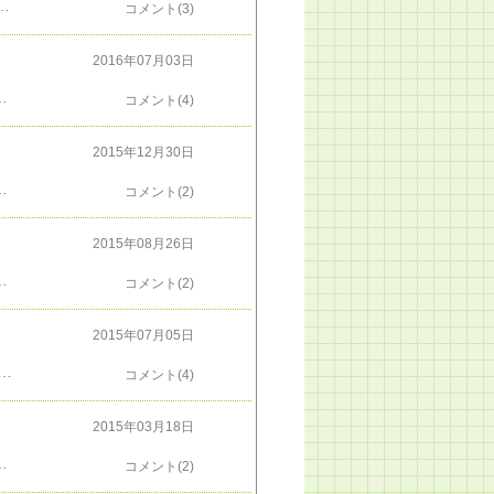
５月纏 ２：０= +12,415円６月纏 ４：０= +11,683円７月纏 ２：０= +7,633円８月纏 ２：０= +10,063円９月纏 ３：０= +19,000円（まだ1週あるけどネ）今のところ、２２勝：０敗＋105,294円フリーページ －＞ ＜ＦＸ＞う～む、ホント脈絡無いな（笑
コメント(3)
2016年07月03日
ョート２つが、利食いの指値で、スワップの含み損も吹き飛ばして勝ちになりました。ただ、指値が１０２円と近すぎたので、合計で７千円ぐらいにしかなりませんでしたが、あまりに急な反転急降下で、指値を差し替える暇がなかったので、仕方ありません。前の日に、指値を変えていタラ、指値を１００円にしていレバ、なんて、後から言ってもしようがないです。実際に対処できない時刻のことだったんだから、せめて１０２円に利食いの指値を置いておいて良かった。と思うことにしましょうでは、また
コメント(4)
2015年12月30日
０= +8,030円６月纏 ０：０= ＋－０円７月纏 ０：０= ＋－０円８月纏 ３：０=+10,376円９月纏 ２：０= +5,058円10月纏 １：０= +2,530円11月纏 ０：０= ＋－０円12月纏 ２：０= +4,498円ということで、１６勝ち：０負け、＋5万2千3円でした。塩漬けの数は多いんだけど、始めと終わりで差し引き変動なしで、９コ一口の額が１０倍なので、例年換算するなら 5,200ということかな
コメント(2)
2015年08月26日
２５円にも耐えて持ちづけたのに、 もったいねぇーーーーー！いやいや。儲け損ないは、損じゃない。さぁ。資金が解放されたぞ。次は、どこが乗りどころかな。
コメント(2)
2015年07月05日
5003/ブログに金額までは書いてないけど、１勝あたりの金額も、去年の半分ぐらいで、焦ってたんでしょうかね。５月に、ドル円が１２０円からレンジ破って円安に来た時に、逆を踏んで、ショートの塩漬け作ってしまって、それから「一方通行ドクトリン」に従って待っているもので、動きなしです。ギリシャ破綻でリスクオフ、１２０円に戻ったりしないものかと思っているけど、予測と言うより、ショート塩漬け持ってる人間の、願望にすぎませんね。
コメント(4)
2015年03月18日
から、なのか、読み外して、戻ってくるまで待ってる時間が伸びたのか（藁でも、昔みたいに、詳しい経緯を公開するのは、疲れるからなあ。フリーページ －＞ ＜ＦＸ＞
コメント(2)