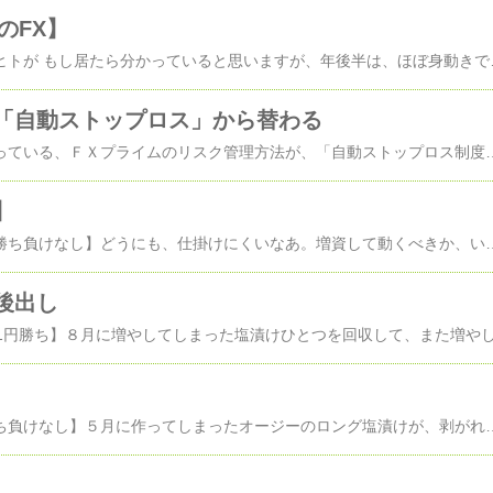
のFX】
ずっと見てきた奇特なヒトが もし居たら分かっていると思いますが、年後半は、ほぼ身動きできなくてガッカリでした。けど、2013年は、預入れ額 133,876円-塩漬け３つからスタート 勝ち：負け１月纏 ３：０= +2,747円で、133,876->136,623 塩漬け１つ２月纏 ６：０= +1,554円で、136,623->138,177 塩漬け１つ３月纏 15：０= +
「自動ストップロス」から替わる
塩漬け系の別口座で使っている、ＦＸプライムのリスク管理方法が、「自動ストップロス制度」から「ロスカットルール」に替わってしまいます。公式リンクリスク管理の一つである「自動ストップロス制度」を廃止し「ロスカットルール」を採用します資金管理がうまくできない初心者には、（多少、融通が効かない面があっても）分かりやすい、全滅するような大損を防ぐ、良い制度だったのですが、業界標準となった「ロスカットルール」に替わってしまいます。2010年09月28日の記事ですが、その一部で、ＦＸプライムの「自動ストップロス制度」がよく説明されています（他力本願ｗｗ）ＺＡＲＪＰＹ異業者両建て！ＦＸプライム自動ストップロスの攻略！http://blog.livedoor.jp/tryjpych
】
【１０月 ０勝０敗 勝ち負けなし】どうにも、仕掛けにくいなあ。増資して動くべきか、いっそ、清算してアクティブを取り戻すべきか。だが清算は一方通行ドクトリンに反するし、清算する時の損失をカバーするだけは勝てないよなぁ。2013年は、預入れ額 133,876円-塩漬け３つからスタート 勝ち：負け１月纏 ３：０= +2,747円で、133,876->136,623 塩漬け１つ２月纏 ６：０= +1,554円で、136,623->138,177 塩漬け１つ３月纏 15：０= +2,659円で、138,177->140,836 塩漬け１つ４月纏 ８：０= +
後出し
【８月 ０勝０敗 勝ち負けなし】５月に作ってしまったオージーのロング塩漬けが、剥がれないままさらに塩漬け１つ追加して８月も終わり。９月も１週終わっているので、少し進展あります。８月末に作った塩漬けが、利益出して剥がれてますが、もう１円まで行かなくても５０銭は利食えたのにィ～と残念がってます。豪州が政権交代しましたが、それでどんな影響が出るんでしょうね。東京オリンピックに決定も、超短期には株高円高反応するんでしょうか？（気が早いっての）2013年は、預入れ額 133,876円-塩漬け３つからスタート 勝ち：負け１月纏 ３：０= +2,747円で、133,876->136,623 塩漬け