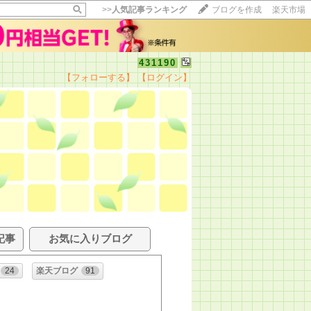
>>
人気記事ランキング
ブログを作成
楽天市場
431190
【フォローする】
【ログイン】
記事
お気に入りブログ
24
楽天ブログ
91