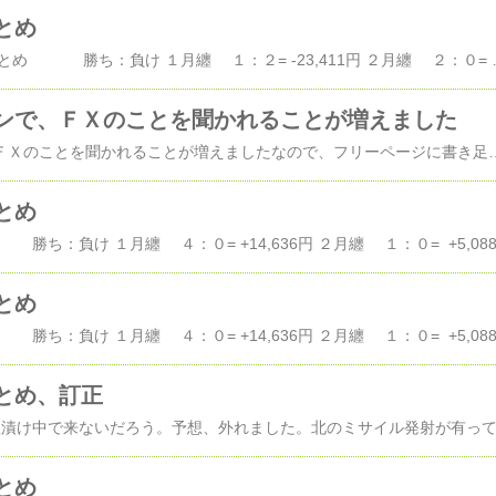
とめ
2019年ＦＸの成績のまとめ 勝ち：負け １月纏 １：２= -23,411円 ２月纏 ２：０= +10,268円 ３月纏 ２：０= +10,410円 ４月纏 ０：０= +ー０円 ５月纏 ３：０= +760円 ６月纏 ０：０= +ー０円 ７月
ンで、ＦＸのことを聞かれることが増えました
最近、オフラインで、ＦＸのことを聞かれることが増えましたなので、フリーページに書き足してみました​最近、オフラインで、ＦＸのことを聞かれることが増えました​（最近は、こっちのブログにはＦＸのこと書いてなくて、​ＦＸ用のブログ​へ移していたん
とめ
とめ
とめ、訂正
とめ