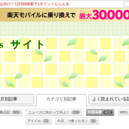
ト山分け！1日5回検索で1ポイントもらえる
s サイト
月別記事
カテゴリ別記事
よく読まれている
島日記
301
ニュースに向かって叫ぶ！
156
外国為替
422
WBS
アイドル
71
今日、つ食ったモノ
15