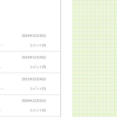
2024年12月30日
。として、ＦＸの成績は、両建相殺とナンピン相殺したと記憶している2敗を含んで、11勝2敗 損益+67,899円(入出金記録からなので詳しい取引内容は不明)十万行かなかったけど、まあ、勝ってたから良し。来年、2025年令和７年巳年が、皆様にとって良い年でありますように(-人-)
コメント(0)
2023年12月29日
いお年をお迎えください m(_ _)m（なぜ簡単に、勝っている前提の話しをしているかというと、各取引で、損切をしない戦法だから、です）また、来年も よろしくお願いします脈絡なく、12/30の日の出
コメント(0)
2021年12月30日
お疲れさま、さようなら、2021年令和３年。去年に習って今年もFXは、記録をしてないので、途中はよく分からんが、プライムのまとめによると、取引 53回損益 161,139円らしいです。うろ覚えだけど、確か、南アフリカのランド円の古いロングを損切りしてポジを切ったのを含むはず。ともあれ、来年が良い年でありますように(-人-)
コメント(1)
2020年12月31日
て、また反教科書的なww 記録がないので語ることもないけど 来年が良い年でありますように(-人-)
コメント(2)