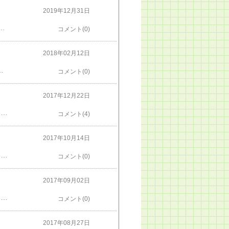
2019年12月31日
纏 ０：０= +ー０円 ８月纏 ０：０= +ー０円 ９月纏 ０：０= +ー０円 10月纏 ０：０= +ー０円 11月纏 ０：０= +ー０円 12月纏 １：０＝ ＋13,237円 通年 9：2＝ ＋11,264円Yahoo blogに、FXのことを分けて置いていたけど、あっちが亡くなったので、戻ってきました。今年は、年初のナイアガラにやられてから、ずっと通年マイナスで推移してましたが、１２月になって、やっとこさ取り戻して、イノシシ年（亥年）終わりです。「亥年固まる」って、固められてたのはオレですorz「子（ね）は繁栄」 来年は良い年でありますように。フリーページ －＞ ＜ＦＸ＞
コメント(0)
2018年02月12日
だけど、フリーページだけ、楽天のをそのままにして、​リンク​張ってたんですよ）あれ？しばらくぶりに、​テーマのページ​に見にったら、あのへんなリンク張りまくってた人、居なくなってる。（の代わりに、閑散してるけどｗｗ）戻っても大丈夫かな？
コメント(0)
2017年12月22日
ＦＸの成績のまとめ 勝ち：負け １月纏 ４：０= +14,636円 ２月纏 １：０= +5,088円 ３月纏 ０：０= +ー０円 ４月纏 ０：０= +ー０円 ５月纏 ０：０= +ー０円 ６月纏 ４：０= +22,106円 ７月纏 ３：０= +8,990円 ８月纏 ３：０= +7,610円 ９月纏 ５：０＝ ＋14,849円 10月纏 2：０＝ ＋9,411円 11月纏 3：０＝ ＋13,782円12月纏 6：０＝ ＋19,344円通年 31：0＝ ＋115,816円（これで計算合ってるかな）まだ年末までは１週間ありますが、「儲け損ないは、損じゃない」ということにして、今年は、これで締めとしたいです。フリーページ －＞ ＜ＦＸ＞ ＦＸは、こっちに書き始めた －＞ ＜​Yahoo Blog​＞
コメント(4)
2017年10月14日
ＦＸの成績のまとめ 勝ち：負け １月纏 ４：０= +14,636円 ２月纏 １：０= +5,088円 ３月纏 ０：０= +ー０円 ４月纏 ０：０= +ー０円 ５月纏 ０：０= +ー０円 ６月纏 ４：０= +22,106円 ７月纏 ３：０= +8,990円 ８月纏 ３：０= +7,610円 ９月纏 ５：０＝ ＋14,849円 但し、最後の２回は、逆踏み気味を、浅い利食いセーフ入れて刈られた ２００円ぐらいなんで、勝ちに数えるのはどうかと思いますが（笑 月マタギは、ドイツの選挙結果で、勝ったモノの連立模索中、というのを受けて ユーロ円のショートで塩漬け中（入りどころが悪くて、含み損中）です。 フリーページ －＞ ＜ＦＸ＞ ＦＸは、こっちにも書き始めた －＞ ＜​Yahoo Blog​＞
コメント(0)
2017年09月02日
＞まだ1週あるけど、塩漬け中で来ないだろう。予想、外れました。北のミサイル発射が有って円高、そのあとが逆に円安走って、と荒れました。ここまで来ないだろうと指してたドル円108.400ロングが、ミサイルで刺さって（喜利が乗ったのでセーフを張ったら刈られて、その後の円安は逃して（泣塩漬けは、浅い利で逃げちゃって、その後の円安は逃して（泣勝ちが２つ増えてるのに、Longポジから、せっかく１１０円来てるのに、泣きばかりの1週間でした。８月纏 １：０= +5,035円８月纏 3：０= +7,610円フリーページ －＞ ＜ＦＸ＞
コメント(0)
2017年08月27日