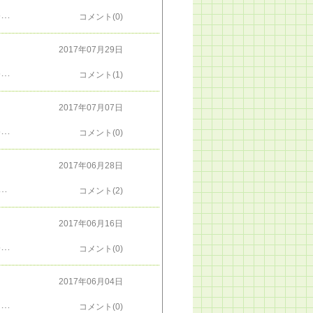
ＦＸの成績のまとめ 勝ち：負け １月纏 ４：０= +14,636円 ２月纏 １：０= +5,088円 ３月纏 ０：０= +ー０円 ４月纏 ０：０= +ー０円 ５月纏 ０：０= +ー０円 ６月纏 ４：０= +22,106円７月纏 ３：０= +8,990円８月纏 １：０= +5,035円まだ1週あるけど、塩漬け中で来ないだろう。と、まとめです。ＦＸのまとめのおかげで、かろうじてブログに書くことが出来てます（笑フリーページ －＞ ＜ＦＸ＞
コメント(0)
2017年07月29日
ＦＸの成績のまとめ 勝ち：負け １月纏 ４：０= +14,636円 ２月纏 １：０= +5,088円 ３月纏 ０：０= +ー０円 ４月纏 ０：０= +ー０円 ５月纏 ０：０= +ー０円 ６月纏 ４：０= +22,106円７月纏 ３：０= +8,990円まだ1日あるけど、もういいだろう。と、まとめです。今月の3勝のうち1勝は、勝ったというより[命カラガラ逃げた]という風なので、実質2勝みたいなものですフリーページ －＞ ＜ＦＸ＞
コメント(1)
2017年07月07日
ＦＸの成績のまとめ 勝ち：負け １月纏 ４：０= +14,636円 ２月纏 １：０= +5,088円３月纏 ０：０= +ー０円４月纏 ０：０= +ー０円５月纏 ０：０= +ー０円６月纏 ４：０= +22,106円今のところ、９勝：０敗 ＋41,830円一方通行ドクトリンに従って耐えきって、6月から復活です。 さて、今年は晴れそうな七夕のお祈り「読みは当たらなくてもいいですから、塩漬けは、どんどん、機嫌よく剥がれますように」https://twitter.com/kagayake1/status/883004626395463680（いただき物、イヤ、かっぱらい物 画像ですが･･･） フリーページ －＞ ＜ＦＸ＞
コメント(0)
2017年06月28日
けを、解放できましたザックリした経過チャートまたぞろ、薄利で降りてます。（一応、勝ちではありますが）何故なら、ドル円が112に到達したので、円安の流れが折り返しそうな気がして、「急いで逃げ」です。フリーページ －＞ ＜ＦＸ＞
コメント(2)
2017年06月16日
やあ。久しぶりのＦＸ成立で（ただ、塩漬けを逃げれただけだけど）うれしくて、うｐです。5月の頭ごろ、ビューンと上がって来たユーロが、123付近でちょっとタタラ踏んだのを見て「よし、跳ね返りが来る」とか思って、 思い込んで、ショートで乗ったら、このざまｗｗ。どこがタタラ踏んでるんだ、下ヒゲの先じゃないか。そんなところからのショートでも、いつかこの山が折り返す日が来る、と粘って居た。けど、5月中頃の、下ヒゲに「よっしゃ来た。これから俺の時代だぁ」なんて、瞬間でフラれて。6月になっての何度かの下ヒゲにも、翻弄されて、利確しそびれ。それがついに、昨日の6/15の 123円割りで飛びついて、なんとか利を載せて（祝）塩漬け開放。さて、これで良かったのか、それとも「やっとこれから」の前に、薄利で降りてしまったのか。フリーページ －＞ ＜ＦＸ＞
コメント(0)
2017年06月04日
5月も、勝ち負けなし。ただし取引無しとは言えなくて、塩漬けを増やして、両建てで、ますます身動き取れなくなりましたなんでこんなに、天井ロングと、どん底ショートが上手なんでしょうねぇｗｗこれは今年は、取引き数がメッチャ少なくなりそうだ
コメント(0)