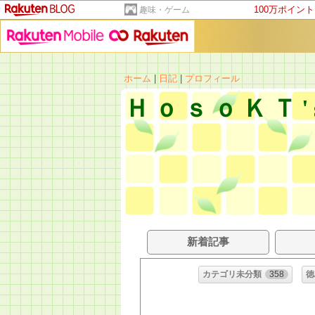
100万ポイン
趣味・ゲーム
ホーム
|
日記
|
プロフィール
ＨｏｓｏＫＴ'
新着記事
カテゴリ未分類
358
徳