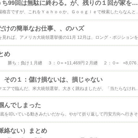
損切り100回のうち99回は無駄に終わる。が、残りの１回が家を救う
タイトルは、有名な相場格言ですが、これをＹａｈｏｏか、Ｇｏｏｇｌｅで検索したらなんと最初の結果ページに、このブログの「高い勝率」のページが、今は上がっていました。「残りの１回が家を救うから、死なないように、ちゃんと損切りしなさいよ」という格言なのに、まったく逆のことを言っているページがヒットしてしまうんだ。ひどいよね逆のことを言っている責任を感じて、格言を引用し
だけの簡単なお仕事、、のハズ
とめ
ＦＸの成績のまとめ 勝ち：負け１月纏 ３：０= +11,469円２月纏 ２：０= +8,076円３月纏 ３：０= +9,450円４月纏 １：０= +15,505円５月纏 ２：０= +12,415円６月纏 ４：０= +11,683円７月纏 ２：０=
、その１：儲け損ないは、損じゃない
直近ポジションではスクエアで臨んだ、米大統領選挙。大きく跳ねましたが、「当たらなければどうということはない」ということで「儲け損ないは、損じゃない」と唱えながら、指加えてみています。この大嵐に、実弾で挑まなければいけないプロの方
掴んでしまった
↓み
脈絡ない）まとめ