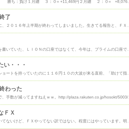
ＦＸの成績のまとめ 勝ち：負け１月纏 ３：０= +11,469円２月纏 ２：０= +8,076円３月纏 ３：０= +9,450円４月纏 １：０= +15,505円
期終了
しばらく書かないうちに、２０１６年上半期が終わってしまいました。生きてる報告と、ＦＸの半期成績のまとめ 勝ち：負け１月纏 ３：０= +11,469円２月纏 ２：０= +8,076円３月纏 ３：０= +9,450円４月纏 １：０= +15,505円５月纏 ２：０= +12,415円６月纏 ４：０= +11,683円今のところ、１５勝：０敗＋68,598円2016年6月23日の英国の国民投票で、１ドル９９円まで行った時には、2014年８月から漬けていた １０３円ぐらいのシ
】
以前、勝ち負けの報告を書いていた、ＬＩＯＮの口座ではなくて、今年は、プライムの口座で勝負をしていたので、一口の額が大きい所為で勝ちの額が大きいですが、そこは気にしないでください。そして年末のまとめをやっていて、途中で抜けていたのを発見したりしましたがｗｗ、纏めは、こんな感じです 勝ち：負け１月纏 １：０= +4,990円２月纏 ０：０= ＋－０円３月纏 １：０= +4,021円４月纏 ３：０=+12,500円５月纏 ３：
たい・・・
せっかく、１２０円台ショートを持っていたのに１１６円１０の大波が来る直前、「助けて指値」な１２０円で降りてしまっていた。もったいねぇーーーー！５月から１
期終わった
今のところ、７勝０敗で、手数が減ってますねえｗｗ。http://plaza.rakuten.co.jp/hosokt/
なＦＸ
最近、記事ではＦＸ書いてないけど、ＦＸやってない訳ではない。程度にはやっています。明らかに、手数（てかず）が減ってきています。ピンポイントで狙うようになってきた