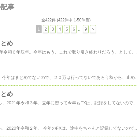
の記事
全422件 (422件中 1-50件目)
1
2
3
4
5
6
...
9
>
まとめ
お疲れ様でした、2024年令和６年辰年。今年はもう、これで取り引き終わりだろう
いくら勝っているかを、今年はまとめてないので、２０万は行ってないであろう秋から、止めていました。なので、今年の成績は、「２０万は行ってないであろう」です！来年は辰年！皆さんに、昇り龍が来ますように。良
まとめ
お疲れさま、さようなら、2020年令和２年。 今年のFXは、途中をちゃんと記録してないので、よく分からんが 15万ほど勝っているようです。 ちゃんと記録しない方が良く勝ってたっ