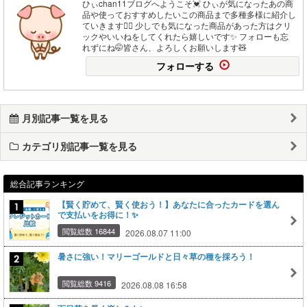
ひぃchan11ブログへようこそ💓 ひぃが気になったあの商
品や使っておすすめしたいこの商品まで多種多様に紹介し
ていきます🙋‍♀️ 少しでも気になった商品があった方はクリ
ックやいいねをしてくれたら嬉しいです✨ フォローも忘
れずにね🤭皆さん、よろしくお願いします🧸
フォローする
月別記事一覧を見る
カテゴリ別記事一覧を見る
総合記事ランキング
【賢く貯めて、賢く使おう！】あなたに合ったカードを選ん
で支払いをお得に！✨
閲覧総数 16844
2026.08.07 11:00
暑さに強い！マリーゴールドと日々草の種を採ろう！
閲覧総数 9416
2026.08.08 16:58