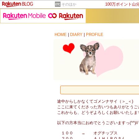
100万ポイント山
そのほか
HOME
|
DIARY
|
PROFILE
途中からしかなくてゴメンナサイ（＞_＜)
ここに来てくださった方いつもありがとうございます`
これからも、どうぞよろしくお願いいたしますm
以下の方本当におめでとうございますっ(^^)/
１００ → オグチップス
２００ → ＡＩＨＩＲＯさん