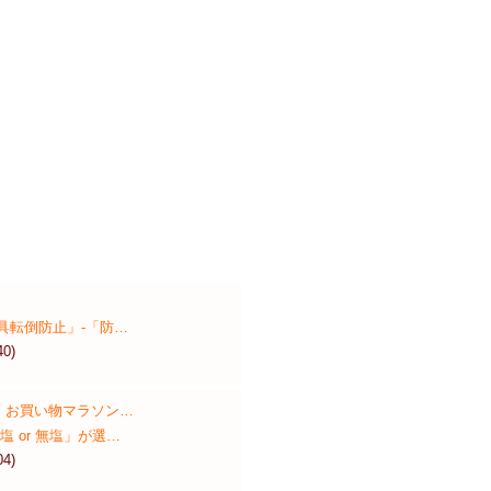
具転倒防止」‐「防…
40)
】お買い物マラソン…
塩 or 無塩」が選…
04)