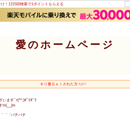
分け！1日5回検索で1ポイントもらえる
愛のホームページ
キリ番Ｇｅｔされた方々(^^ゞ
`r(^^;)ﾎﾟﾘﾎﾟﾘ
(__)m
/゛゛゛パチパチ