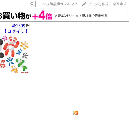
>>
人気記事ランキング
ブログを作成
楽天市場
463599
】
【ログイン】
【毎日開催】
15記事にいいね！で1ポイント
10秒滞在
いいね!
--
/
--