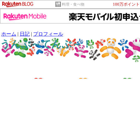
100万ポイン
料理・食べ物
ホーム
|
日記
|
プロフィール
うんぷ～てんぷ～！