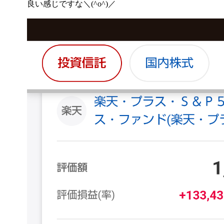
良い感じですな＼(^o^)／