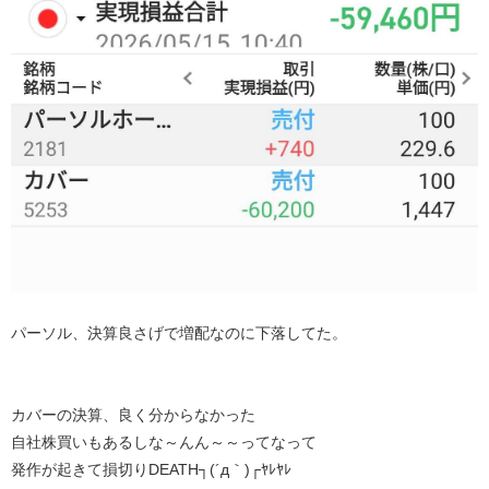
パーソル、決算良さげで増配なのに下落してた。
カバーの決算、良く分からなかった
自社株買いもあるしな～んん～～ってなって
発作が起きて損切りDEATH┐(´д｀)┌ﾔﾚﾔﾚ