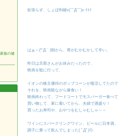
欲張らず、しょぼ利確v(￣Д￣)v ｲｴｲ
はぁ～(*´Д｀)朝から、胃がむかむかして辛い。
家族の健
昨日は旦那さんがお休みだったので、
映画を観に行って、
イオンの株主優待のポップコーンが復活してたので
それを、映画観ながら爆食い！
映画終わって、フードコートでモスバーガー食べて
買い物して、家に着いてから、夫婦で酒盛り！
買ったお寿司や、おやつをむしゃむしゃ～～
ワインにスパークリングワイン、ビールに日本酒。
調子に乗って飲んでしまった( ﾟДﾟ)💦