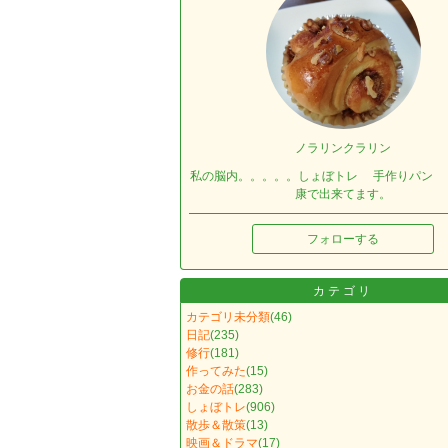
ノラリンクラリン
私の脳内。。。。。しょぼトレ 手作りパン 
康で出来てます。
フォローする
カテゴリ
カテゴリ未分類
(46)
日記
(235)
修行
(181)
作ってみた
(15)
お金の話
(283)
しょぼトレ
(906)
散歩＆散策
(13)
映画＆ドラマ
(17)