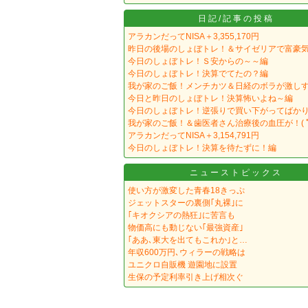
日記/記事の投稿
アラカンだってNISA＋3,355,170円
昨日の後場のしょぼトレ！＆サイゼリアで富豪
今日のしょぼトレ！Ｓ安からの～～編
今日のしょぼトレ！決算でてたの？編
我が家のご飯！メンチカツ＆日経のボラが激し
今日と昨日のしょぼトレ！決算怖いよね～編
今日のしょぼトレ！逆張りで買い下がってばか
我が家のご飯！＆歯医者さん治療後の血圧が！( ﾟД
アラカンだってNISA＋3,154,791円
今日のしょぼトレ！決算を待たずに！編
ニューストピックス
使い方が激変した青春18きっぷ
ジェットスターの裏側｢丸裸｣に
｢キオクシアの熱狂｣に苦言も
物価高にも動じない｢最強資産｣
｢ああ､東大を出てもこれか｣と…
年収600万円､ウィラーの戦略は
ユニクロ自販機 遊園地に設置
生保の予定利率引き上げ相次ぐ