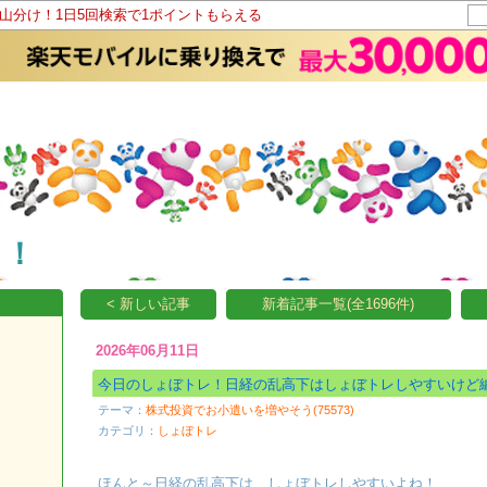
ト山分け！1日5回検索で1ポイントもらえる
～！
< 新しい記事
新着記事一覧(全1696件)
2026年06月11日
今日のしょぼトレ！日経の乱高下はしょぼトレしやすいけど
テーマ：
株式投資でお小遣いを増やそう(75573)
カテゴリ：
しょぼトレ
ほんと～日経の乱高下は、しょぼトレしやすいよね！