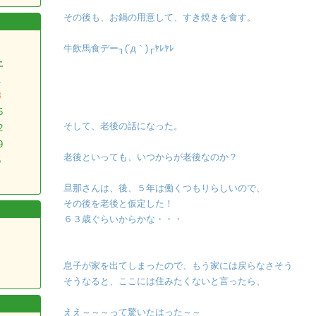
その後も、お鍋の用意して、すき焼きを食す。
牛飲馬食デー┐(´д｀)┌ﾔﾚﾔﾚ
土
1
8
5
そして、老後の話になった。
2
9
老後といっても、いつからが老後なのか？
5
旦那さんは、後、５年は働くつもりらしいので、
その後を老後と仮定した！
６３歳ぐらいからかな・・・
息子が家を出てしまったので、もう家には戻らなさそう
そうなると、ここには住みたくないと言ったら、
ええ～～～って驚いたはった～～