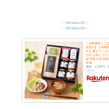
----Blo-katsu AD----
----Blo-katsu AD----
＼送料無料／ご
包装付】【沖縄県
中元 夏ギフト の
お礼 お祝い プレ
拶 内祝 出産 結婚
世福
価格：4,680円
1時点)