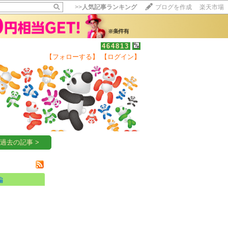
>>
人気記事ランキング
ブログを作成
楽天市場
464813
【フォローする】
【ログイン】
【毎日開催】
15記事にいいね！で1ポイント
10秒滞在
いいね!
--
/
--
過去の記事 >
編