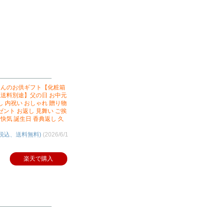
はんのお供ギフト【化粧箱
送料別途】父の日 お中元
し 内祝い おしゃれ 贈り物
ゼント お返し 見舞い ご挨
 快気 誕生日 香典返し 久
（税込、送料無料)
(2026/6/1
楽天で購入