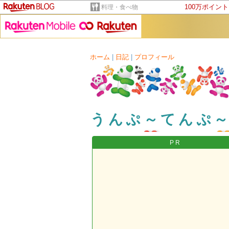
100万ポイン
料理・食べ物
ホーム
|
日記
|
プロフィール
うんぷ～てんぷ
PR