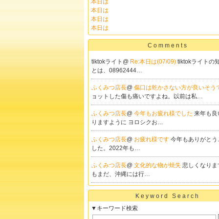
本日は
本日は
本日は
本日は
Comments
tiktokライト@
Re:本日は(07/09)
tiktokライト
とは、08962444…
ふくみつ店長
@
傷口は乾かさない方が良いそう
ョットした傷も痛いですよね。以前は私…
ふくみつ店長
@
今年もお疲れ様でした
来年も良
りますように ヨロシクお…
ふくみつ店長
@
お疲れ様です
今年もありがとう
した。2022年も…
ふくみつ店長
@
文化的な物が焼失
悲しくなりま
もまだ、沖縄には行…
Keyword Search
▼キーワード検索