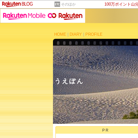
100万ポイント山
そのほか
HOME
|
DIARY
|
PROFILE
うえぽん
PR