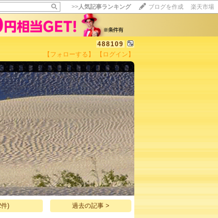
>>
人気記事ランキング
ブログを作成
楽天市場
488109
【フォローする】
【ログイン】
【毎日開催】
15記事にいいね！で1ポイント
10秒滞在
いいね!
--
/
--
件)
過去の記事 >