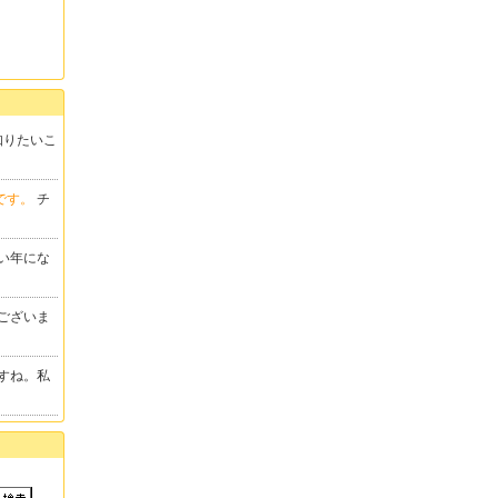
の知りたいこ
です。
チ
い年にな
ございま
すね。私