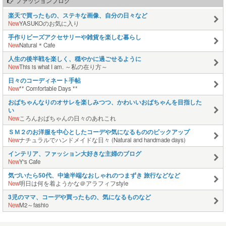
ファッションブログ
楽天で買ったもの、ステキな画像、自分の日々など
New
YASUKOのお気に入り
手作りビーズアクセサリーや雑貨を楽しむ暮らし
New
Natural＊Cafe
人生の後半戦を楽しく、穏やかに過ごせるように
New
This is what I am. ～私の在り方～
日々のコーディネート手帖
New
** Comfortable Days **
おばちゃんなりのオサレを楽しみつつ、かわいいおばちゃんを目指した
い
New
ころんおばちゃんの日々のあれこれ
ＳＭ２のお洋服を中心としたコーデや気になるもののピックアップ
New
ナチュラルでハンドメイドな日々 (Natural and handmade days)
インテリア、ファッション大好きな主婦のブログ
New
Y's Cafe
気づいたら50代、中途半端なおしゃれのつまずき 旅行などなど
New
明日は何を着ようかな＠アラフィフstyle
3児のママ、コーデや買ったもの、気になるものなど
New
M2～fashio