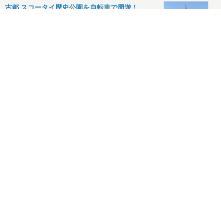
古都 スコータイ歴史公園を自転車で周遊！
2026.04.12
タイ式ユニバーサルジャパン！
2026.03.28
テッシュケースとヘッドフォン掛けのコンビネー
ションアイテム！
2026.03.25
ご当地カレー 私の食べ比べヒットチャートNo.1
2026.03.23