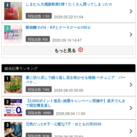
しまむら大感謝祭第2弾！たくさん買ってしまった☆
閲覧総数 1155
2025.05.22 01:04
断捨離その4・KPとクーラクール100☆
閲覧総数 958
2020.09.19 14:47
もっと見る
総合記事ランキング
夏に切り戻しで繰り返し花を咲かせる植物 ペチュニア バー
ベナ…
閲覧総数 7456
2026.08.05 00:00
【3,000ポイント進呈×抽選キャンペーン実施中】楽天でんき
で固定費見直し
閲覧総数 18980
2026.08.04 11:00
元気だったK子・心配なT子・せともの市2026
閲覧総数 3036
2026.08.06 22:54