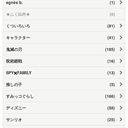
agnès b.
(1)
★ふく以外★
(0)
くついろいろ
(81)
キャラクター
(41)
鬼滅の刃
(185)
呪術廻戦
(16)
SPY✖️FAMILY
(13)
推しの子
(5)
すみっコぐらし
(186)
ディズニー
(58)
サンリオ
(25)