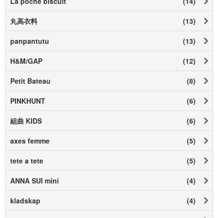
La poche biscuit
(14)
丸高衣料
(13)
panpantutu
(13)
H&M/GAP
(12)
Petit Bateau
(8)
PINKHUNT
(6)
組曲 KIDS
(6)
axes femme
(5)
tete a tete
(5)
ANNA SUI mini
(4)
kladskap
(4)