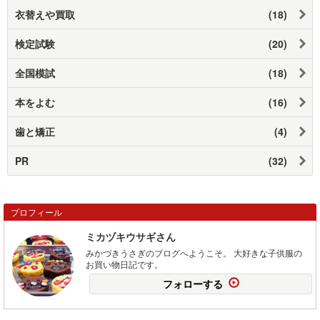
衣替えや買取
(18)
検定試験
(20)
全国模試
(18)
本をよむ
(16)
歯と矯正
(4)
PR
(32)
プロフィール
ミカヅキウサギさん
みかづきうさぎのブログへようこそ。 大好きな子供服の
お買い物日記です。
フォローする