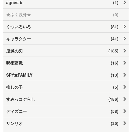
agnès b.
(1)
★ふく以外★
(0)
くついろいろ
(81)
キャラクター
(41)
鬼滅の刃
(185)
呪術廻戦
(16)
SPY✖️FAMILY
(13)
推しの子
(5)
すみっコぐらし
(186)
ディズニー
(58)
サンリオ
(25)