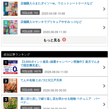
店舗購入☆またダイソーw。ウエットシートケースなど
閲覧総数 702
2020.04.08 10:48
店舗購入☆サンキでプリキュアやすみっコなど
閲覧総数 2553
2020.06.09 11:30
もっと見る
総合記事ランキング
【3,000ポイント進呈×抽選キャンペーン実施中】楽天でんき
で固定費見直し
閲覧総数 16576
2026.08.04 11:00
てんや名物 たれづけ大江戸天丼
閲覧総数 4942
2026.08.05 00:00
夏に切り戻しで繰り返し花を咲かせる植物 ペチュニア バー
ベナ…
閲覧総数 5983
2026.08.05 00:00