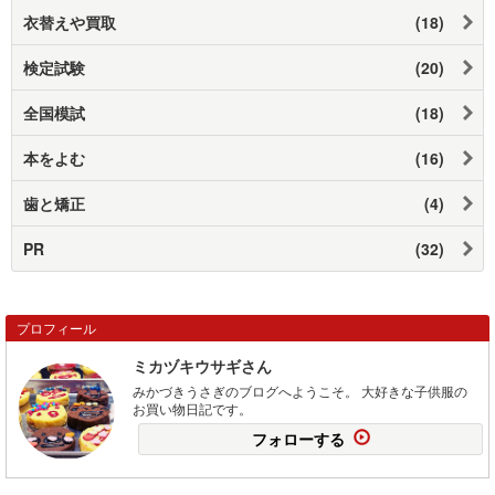
衣替えや買取
(18)
検定試験
(20)
全国模試
(18)
本をよむ
(16)
歯と矯正
(4)
PR
(32)
プロフィール
ミカヅキウサギさん
みかづきうさぎのブログへようこそ。 大好きな子供服の
お買い物日記です。
フォローする