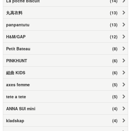
La poche biscuit
(14)
丸高衣料
(13)
panpantutu
(13)
H&M/GAP
(12)
Petit Bateau
(8)
PINKHUNT
(6)
組曲 KIDS
(6)
axes femme
(5)
tete a tete
(5)
ANNA SUI mini
(4)
kladskap
(4)