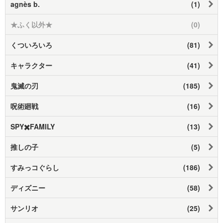
agnès b.
(1)
★ふく以外★
(0)
くついろいろ
(81)
キャラクター
(41)
鬼滅の刃
(185)
呪術廻戦
(16)
SPY✖️FAMILY
(13)
推しの子
(5)
すみっコぐらし
(186)
ディズニー
(58)
サンリオ
(25)