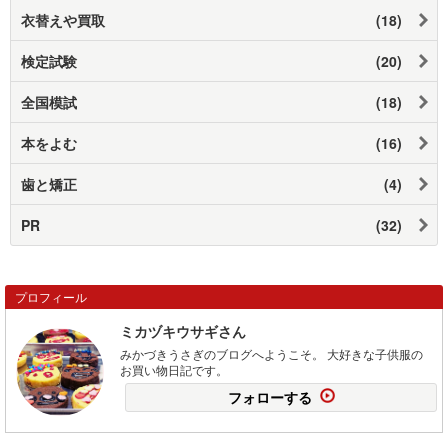
衣替えや買取
(18)
検定試験
(20)
全国模試
(18)
本をよむ
(16)
歯と矯正
(4)
PR
(32)
プロフィール
ミカヅキウサギさん
みかづきうさぎのブログへようこそ。 大好きな子供服の
お買い物日記です。
フォローする