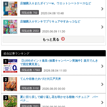
店舗購入☆またダイソーw。ウエットシートケースなど
閲覧総数 702
2020.04.08 10:48
店舗購入☆サンキでプリキュアやすみっコなど
閲覧総数 2553
2020.06.09 11:30
もっと見る
総合記事ランキング
【3,000ポイント進呈×抽選キャンペーン実施中】楽天でんき
で固定費見直し
閲覧総数 17563
2026.08.04 11:00
てんや名物 たれづけ大江戸天丼
閲覧総数 5102
2026.08.05 00:00
夏に切り戻しで繰り返し花を咲かせる植物 ペチュニア バー
ベナ…
閲覧総数 7021
2026.08.05 00:00