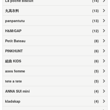
La poche biscuit
(14)
丸高衣料
(13)
panpantutu
(13)
H&M/GAP
(12)
Petit Bateau
(8)
PINKHUNT
(6)
組曲 KIDS
(6)
axes femme
(5)
tete a tete
(5)
ANNA SUI mini
(4)
kladskap
(4)