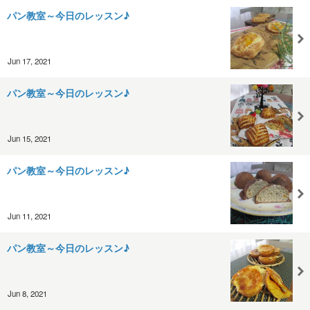
パン教室～今日のレッスン♪
Jun 17, 2021
パン教室～今日のレッスン♪
Jun 15, 2021
パン教室～今日のレッスン♪
Jun 11, 2021
パン教室～今日のレッスン♪
Jun 8, 2021