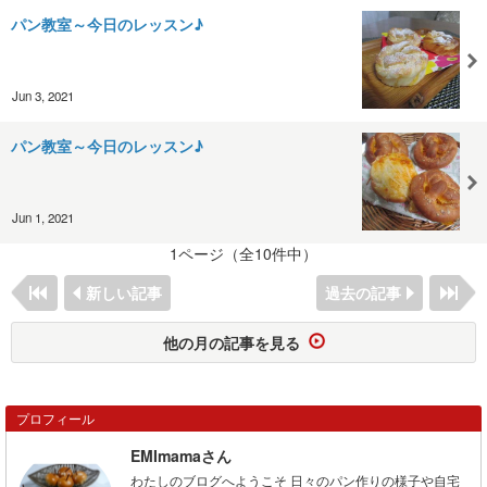
パン教室～今日のレッスン♪
Jun 3, 2021
パン教室～今日のレッスン♪
Jun 1, 2021
1ページ（全10件中）
新しい記事
過去の記事
他の月の記事を見る
プロフィール
EMImamaさん
わたしのブログへようこそ 日々のパン作りの様子や自宅