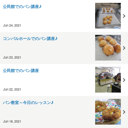
公民館でのパン講座♪
Jun 24, 2021
コンパルホールでのパン講座♪
Jun 23, 2021
公民館でのパン講座
Jun 22, 2021
パン教室～今日のレッスン♪
Jun 18, 2021