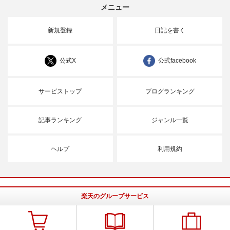
メニュー
新規登録
日記を書く
公式X
公式facebook
サービストップ
ブログランキング
記事ランキング
ジャンル一覧
ヘルプ
利用規約
楽天のグループサービス