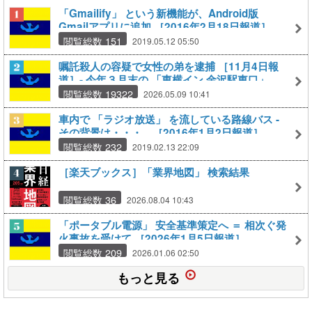
「Gmailify」 という新機能が、Android版
Gmailアプリに追加 ［2016年2月18日報道］
閲覧総数 151
2019.05.12 05:50
嘱託殺人の容疑で女性の弟を逮捕 ［11月4日報
道］‐ 今年３月末の 「東横イン 金沢駅東口」 で
の女性死亡事件
閲覧総数 19322
2026.05.09 10:41
車内で 「ラジオ放送」 を流している路線バス ‐
その背景は・・・。［2016年1月2日報道］
閲覧総数 232
2019.02.13 22:09
［楽天ブックス］「業界地図」 検索結果
閲覧総数 36
2026.08.04 10:43
「ポータブル電源」 安全基準策定へ ＝ 相次ぐ発
火事故を受けて ［2026年1月5日報道］
閲覧総数 209
2026.01.06 02:50
もっと見る