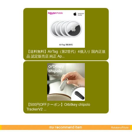
【送料無料】AirTag（第2世代）4個入り 国内正規
品 認定販売店 純正 Ap...
【500円OFFクーポン】Orbitkey chipolo
TrackerV2 ...