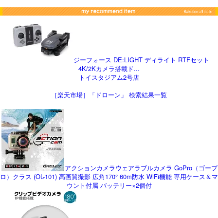
ジーフォース DE:LIGHT ディライト RTFセット
4K/2Kカメラ搭載ド...
トイスタジアム2号店
［楽天市場］「ドローン」 検索結果一覧
アクションカメラウェアラブルカメラ GoPro（ゴープ
ロ）クラス (OL-101) 高画質撮影 広角170° 60m防水 WiFi機能 専用ケース＆マ
ウント付属 バッテリー×2個付