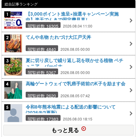
総合記事ランキング
【3,000ポイント進呈×抽選キャンペーン実施
中】楽天でんきで固定費見直し
閲覧総数 16305
2026.08.04 11:00
てんや名物 たれづけ大江戸天丼
閲覧総数 4840
2026.08.05 00:00
夏に切り戻しで繰り返し花を咲かせる植物 ペチ
ュニア バーベナ…
閲覧総数 5367
2026.08.05 00:00
高輪ゲートウェイで乳癌手術前のK子を励ます会
閲覧総数 2620
2026.08.05 07:42
令和8年熊本地震による配送の影響について
(2026/8/3更新)
閲覧総数 17383
2026.08.03 18:15
もっと見る