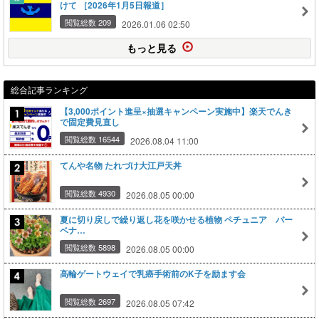
けて ［2026年1月5日報道］
閲覧総数 209
2026.01.06 02:50
もっと見る
総合記事ランキング
【3,000ポイント進呈×抽選キャンペーン実施中】楽天でんき
で固定費見直し
閲覧総数 16544
2026.08.04 11:00
てんや名物 たれづけ大江戸天丼
閲覧総数 4930
2026.08.05 00:00
夏に切り戻しで繰り返し花を咲かせる植物 ペチュニア バー
ベナ…
閲覧総数 5898
2026.08.05 00:00
高輪ゲートウェイで乳癌手術前のK子を励ます会
閲覧総数 2697
2026.08.05 07:42