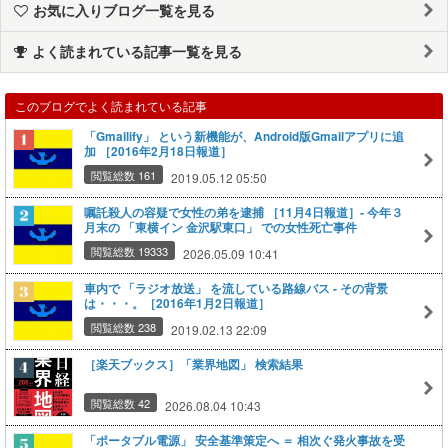
お気に入りブログ一覧を見る
よく読まれている記事一覧を見る
このブログでよく読まれている記事
「Gmailify」 という新機能が、Android版Gmailアプリに追
加 ［2016年2月18日報道］
閲覧総数 161
2019.05.12 05:50
嘱託殺人の容疑で女性の弟を逮捕 ［11月4日報道］‐ 今年３
月末の 「東横イン 金沢駅東口」 での女性死亡事件
閲覧総数 19333
2026.05.09 10:41
車内で 「ラジオ放送」 を流している路線バス ‐ その背景
は・・・。［2016年1月2日報道］
閲覧総数 238
2019.02.13 22:09
［楽天ブックス］「業界地図」 検索結果
閲覧総数 42
2026.08.04 10:43
「ポータブル電源」 安全基準策定へ ＝ 相次ぐ発火事故を受