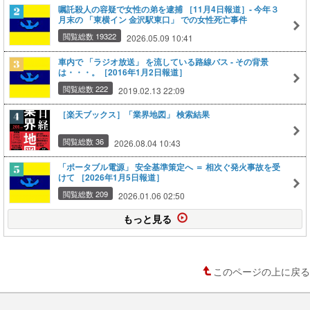
嘱託殺人の容疑で女性の弟を逮捕 ［11月4日報道］‐ 今年３
月末の 「東横イン 金沢駅東口」 での女性死亡事件
閲覧総数 19322
2026.05.09 10:41
車内で 「ラジオ放送」 を流している路線バス ‐ その背景
は・・・。［2016年1月2日報道］
閲覧総数 222
2019.02.13 22:09
［楽天ブックス］「業界地図」 検索結果
閲覧総数 36
2026.08.04 10:43
「ポータブル電源」 安全基準策定へ ＝ 相次ぐ発火事故を受
けて ［2026年1月5日報道］
閲覧総数 209
2026.01.06 02:50
もっと見る
このページの上に戻る