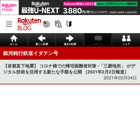
ホーム
新しい記事
過去の記事
コメント
シェア
銀河鈍行鉄道イダテン号
【首都直下地震】 コロナ禍での帰宅困難者対策 -「三菱地所」 がデ
ジタル技術を活用する新たな手順を公開 ［2021年2月2日報道］
2021年02月04日