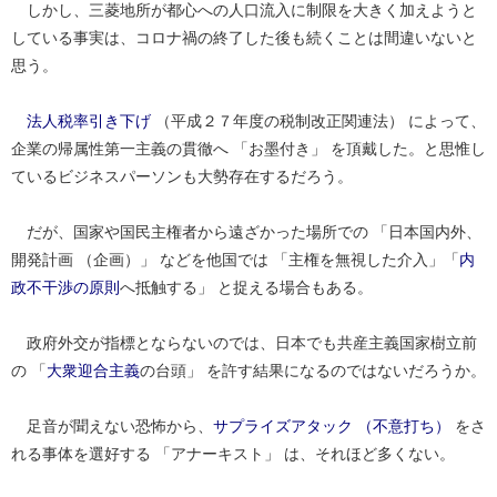
しかし、三菱地所が都心への人口流入に制限を大きく加えようと
している事実は、コロナ禍の終了した後も続くことは間違いないと
思う。
法人税率引き下げ
（平成２７年度の税制改正関連法） によって、
企業の帰属性第一主義の貫徹へ 「お墨付き」 を頂戴した。と思惟し
ているビジネスパーソンも大勢存在するだろう。
だが、国家や国民主権者から遠ざかった場所での 「日本国内外、
開発計画 （企画）」 などを他国では 「主権を無視した介入」「
内
政不干渉の原則
へ抵触する」 と捉える場合もある。
政府外交が指標とならないのでは、日本でも共産主義国家樹立前
の 「
大衆迎合主義
の台頭」 を許す結果になるのではないだろうか。
足音が聞えない恐怖から、
サプライズアタック （不意打ち）
をさ
れる事体を選好する 「アナーキスト」 は、それほど多くない。