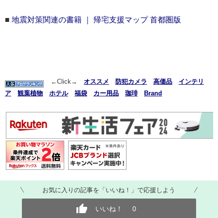
■
地震対策関連の書籍 ｜ 帰宅支援マップ 首都圏版
←Click→
オススメ
防犯カメラ
高価品
インテリ
ア
観葉植物
ホテル
福袋
カー用品
珈琲
Brand
お気に入りの記事を「いいね！」で応援しよう
いいね！
0