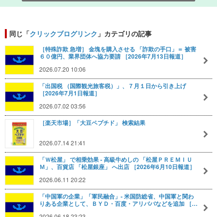
同じ「
クリックブログリンク
」カテゴリの記事
［特殊詐欺 急増］ 金塊を購入させる 「詐欺の手口」＝ 被害
６０億円、業界団体へ協力要請 ［2026年7月13日報道］
2026.07.20 10:06
「出国税 （国際観光旅客税）」、７月１日から引き上げ
［2026年7月1日報道］
2026.07.02 03:56
［楽天市場］「大豆ペプチド」 検索結果
2026.07.14 21:41
「Ｗ松屋」 で相乗効果 - 高級牛めしの 「松屋ＰＲＥＭＩＵ
Ｍ」、百貨店 「松屋銀座」 へ出店 ［2026年6月10日報道］
2026.06.11 20:22
「中国軍の企業」「軍民融合」‐ 米国防総省、中国軍と関わ
りある企業として、ＢＹＤ・百度・アリババなどを追加 ［…
2026.06.18 23:23