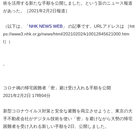
術を活用する新たな手順を公開しました。という旨のニュース報道
があった。［2021年2月2日報道］
（以下は、「
NHK NEWS WEB
」 の記事です。URLアドレスは ［htt
ps://www3.nhk.or.jp/news/html/20210202/k10012845621000.htm
l］）
‐
コロナ禍の帰宅困難者「密」避け受け入れる手順を公開
2021年2月2日 17時04分
新型コロナウイルス対策と安全な避難を両立させようと、東京の大
手不動産会社がデジタル技術を使い「密」を避けながら大勢の帰宅
困難者を受け入れる新しい手順を2日、公開しました。