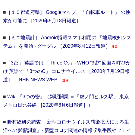
■
［１０都道府県］ Googleマップ、「自転車ルート」 の検
索が可能に ［2020年9月18日報道］
■
［ミニ地震計］ Android搭載スマホ利用の 「地震検知シス
テム」 を開始 - グーグル ［2020年8月12日報道］
注目
■
「3密」 英語では 「Three Cs」- WHO “3密” 回避を呼びか
け 英語で 「3つのC」 コロナウイルス ［2020年7月19日報
道］｜ NHK NEWS WEB
注目
■
Wiki 「3つの密」（新駅開業 ＝「虎ノ門ヒルズ駅」 東京
メトロ日比谷線 ［2020年6月6日報道］）
■
野村総研の調査 「新型コロナウイルス感染拡大による生
活への影響調査」‐ 新型コロナ関連の情報収集手段やフェイ