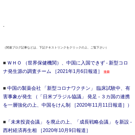
-
（関連ブログ記事などは、下記テキストリンクをクリックの上、ご覧下さい）
■
ＷＨＯ （世界保健機関）、中国に入国できず - 新型コロ
ナ発生源の調査チーム ［2021年1月6日報道］
注目
■
中国の製薬会社 「新型コロナワクチン」 臨床試験中、有
害事象が発生 （「日米ブラジル協議」 発足 - ３カ国の連携
を一層強化の上、中国をけん制 ［2020年11月11日報道］）
■
「未来投資会議」 を廃止の上、「成長戦略会議」 を新設 -
西村経済再生相 ［2020年10月9日報道］