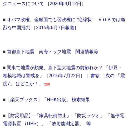
クニュースについて ［2020年4月12日］
■
オバマ政権、金融面でも習政権に “絶縁状” ＶＯＡでは痛
烈な中国批判 ［2015年6月7日報道］
■
首都直下地震 南海トラフ地震 関連情報等
■
関東で地震が頻発、直下型大地震の前触れか？ 「伊豆・
相模地域は警戒を」［2016年7月22日］｜ 書籍 ［次の 「震
度7」 はどこか！］
注目
■
［楽天ブックス］「NHK出版」 検索結果
■
【防災用品】‐「家具転倒防止」‐「防災ラジオ」‐「無停電
電源装置 （UPS）」‐「放射能測定器」‐ 等