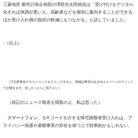
三菱地所 都市計画企画部の澤部光太郎統括は「受け付けをデジタル
化すれば体調が悪い人、高齢者などを個別に案内することができる
ほか受け入れ側の負担の軽減にもつながる」と話していました。
‐（以上）
（下記群青色テキストリンクをクリックすると、関連記事等のあるＷｅｂページのウィンド
ウが開きます。宜しかったらご覧下さい）
（前記のニュース報道を閲覧の上、私は思った）
スマートフォン
、ＱＲコードを介する帰宅困難者受け入れは、プ
ライバシー保護や避難事実の存在を保つ上で効果的かもしれない。