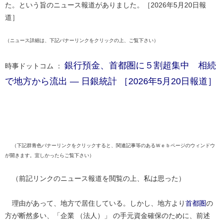
た。という旨のニュース報道がありました。［2026年5月20日報
道］
（ニュース詳細は、下記バナーリンクをクリックの上、ご覧下さい）
銀行預金、首都圏に５割超集中 相続
時事ドットコム ：
で地方から流出 ― 日銀統計 ［2026年5月20日報道］
（下記群青色バナーリンクをクリックすると、関連記事等のあるＷｅｂページのウィンドウ
が開きます。宜しかったらご覧下さい）
（前記リンクのニュース報道を閲覧の上、私は思った）
理由があって、地方で居住している。しかし、地方より
首都圏
の
方が断然多い、「企業 （法人）」 の手元資金確保のために、前述