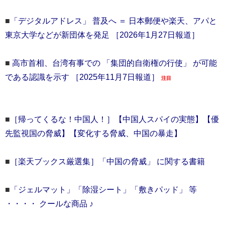
■
「デジタルアドレス」 普及へ ＝ 日本郵便や楽天、アパと
東京大学などが新団体を発足 ［2026年1月27日報道］
■
高市首相、台湾有事での 「集団的自衛権の行使」 が可能
である認識を示す ［2025年11月7日報道］
注目
■
［帰ってくるな！中国人！］【中国人スパイの実態】【優
先監視国の脅威】【変化する脅威、中国の暴走】
■
［楽天ブックス厳選集］「中国の脅威」 に関する書籍
■
「ジェルマット」「除湿シート」「敷きパッド」 等
・・・・ クールな商品 ♪