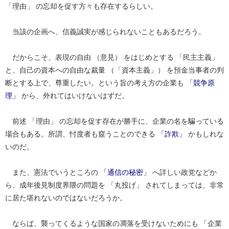
「理由」 の忘却を促す方々も存在するらしい。
当該の企画へ、信義誠実が感じられないこともあるだろう。
だからこそ、表現の自由 （意見） をはじめとする 「民主主義」
と、自己の資本への自由な裁量 （「資本主義」） を預金当事者の判
断とする上で、尊重したい。という旨の考え方の企業も
「競争原
理」
から、外れてはいけないはずだ。
前述 「理由」 の忘却を促す存在が勝手に、企業の名を騙っている
場合もある。所謂、忖度者も窺うことのできる
「詐欺」
かもしれな
いのだ。
また、憲法でいうところの
「通信の秘密」
へ詳しい政党などか
ら、成年後見制度界隈の問題を 「丸投げ」 されてしまっては、非常
に居た堪れないのではないだろうか。
ならば、襲ってくるような国家の凋落を受けないためにも 「企業