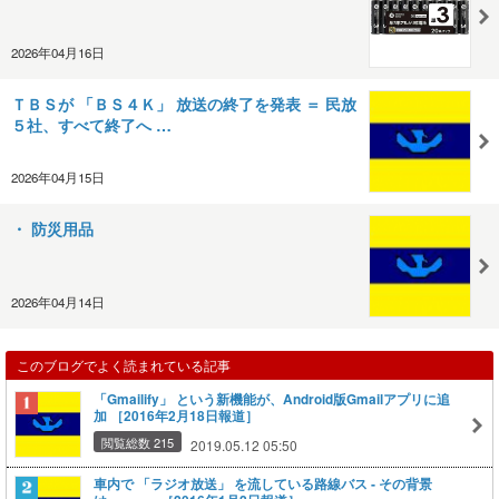
2026年04月16日
ＴＢＳが 「ＢＳ４Ｋ」 放送の終了を発表 ＝ 民放
５社、すべて終了へ …
2026年04月15日
・ 防災用品
2026年04月14日
このブログでよく読まれている記事
「Gmailify」 という新機能が、Android版Gmailアプリに追
加 ［2016年2月18日報道］
閲覧総数 215
2019.05.12 05:50
車内で 「ラジオ放送」 を流している路線バス ‐ その背景