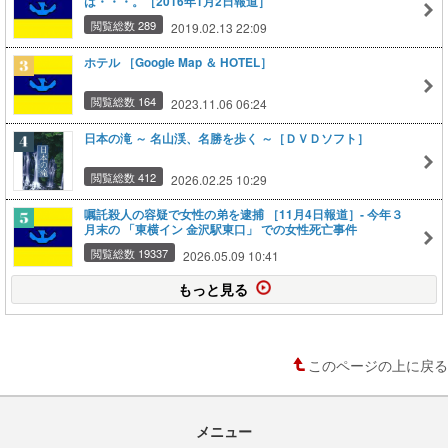
は・・・。［2016年1月2日報道］
閲覧総数 289
2019.02.13 22:09
ホテル ［Google Map ＆ HOTEL］
閲覧総数 164
2023.11.06 06:24
日本の滝 ～ 名山渓、名勝を歩く ～［ＤＶＤソフト］
閲覧総数 412
2026.02.25 10:29
嘱託殺人の容疑で女性の弟を逮捕 ［11月4日報道］‐ 今年３
月末の 「東横イン 金沢駅東口」 での女性死亡事件
閲覧総数 19337
2026.05.09 10:41
もっと見る
このページの上に戻る
メニュー