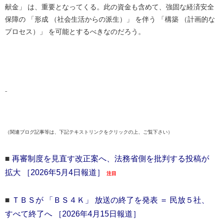
献金」 は、重要となってくる。此の資金も含めて、強固な経済安全
保障の 「形成 （社会生活からの派生）」 を伴う 「構築 （計画的な
プロセス）」 を可能とするべきなのだろう。
⁻
（関連ブログ記事等は、下記テキストリンクをクリックの上、ご覧下さい）
■
再審制度を見直す改正案へ、法務省側を批判する投稿が
拡大 ［2026年5月4日報道］
注目
■
ＴＢＳが 「ＢＳ４Ｋ」 放送の終了を発表 ＝ 民放５社、
すべて終了へ ［2026年4月15日報道］