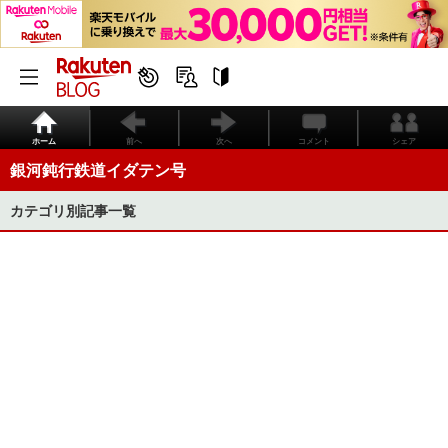
ホーム
前へ
次へ
コメント
シェア
銀河鈍行鉄道イダテン号
カテゴリ別記事一覧