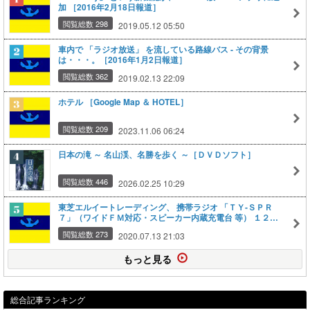
加 ［2016年2月18日報道］
閲覧総数 298
2019.05.12 05:50
車内で 「ラジオ放送」 を流している路線バス ‐ その背景
は・・・。［2016年1月2日報道］
閲覧総数 362
2019.02.13 22:09
ホテル ［Google Map ＆ HOTEL］
閲覧総数 209
2023.11.06 06:24
日本の滝 ～ 名山渓、名勝を歩く ～［ＤＶＤソフト］
閲覧総数 446
2026.02.25 10:29
東芝エルイートレーディング、 携帯ラジオ 「ＴＹ‐ＳＰＲ
７」（ワイドＦＭ対応・スピーカー内蔵充電台 等） １２月
上旬に発売 ［2015年11月16日報道］
閲覧総数 273
2020.07.13 21:03
もっと見る
総合記事ランキング