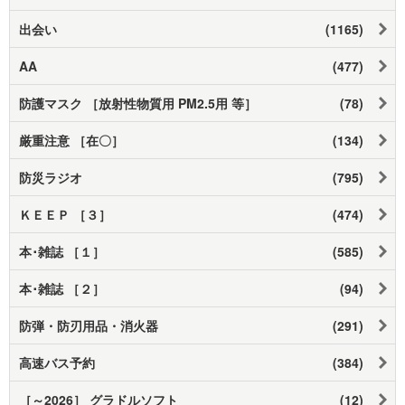
出会い
(1165)
AA
(477)
防護マスク ［放射性物質用 PM2.5用 等］
(78)
厳重注意 ［在〇］
(134)
防災ラジオ
(795)
ＫＥＥＰ ［３］
(474)
本･雑誌 ［１］
(585)
本･雑誌 ［２］
(94)
防弾・防刃用品・消火器
(291)
高速バス予約
(384)
［～2026］ グラドルソフト
(12)