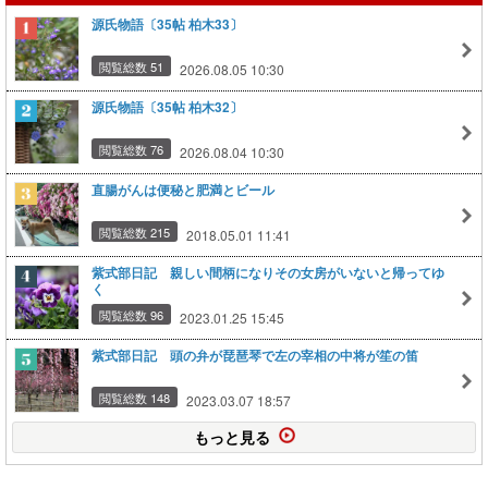
源氏物語〔35帖 柏木33〕
閲覧総数 51
2026.08.05 10:30
源氏物語〔35帖 柏木32〕
閲覧総数 76
2026.08.04 10:30
直腸がんは便秘と肥満とビール
閲覧総数 215
2018.05.01 11:41
紫式部日記 親しい間柄になりその女房がいないと帰ってゆ
く
閲覧総数 96
2023.01.25 15:45
紫式部日記 頭の弁が琵琶琴で左の宰相の中将が笙の笛
閲覧総数 148
2023.03.07 18:57
もっと見る