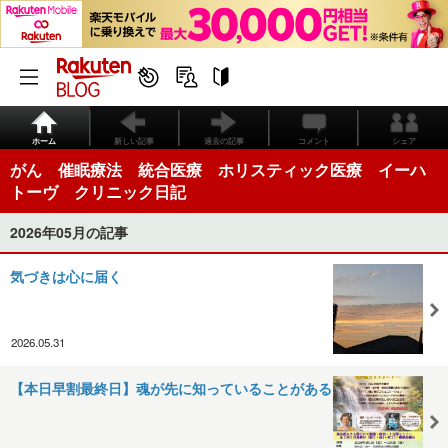
ホーム
新しい記事
過去の記事
コメント
シェア
がん 催眠療法 統合医療 ホリスティック医療 イーハ
トーヴ クリニック日記
2026年05月の記事
気づきは心に届く
2026.05.31
【本日早割最終日】魂が先に知っていることがある