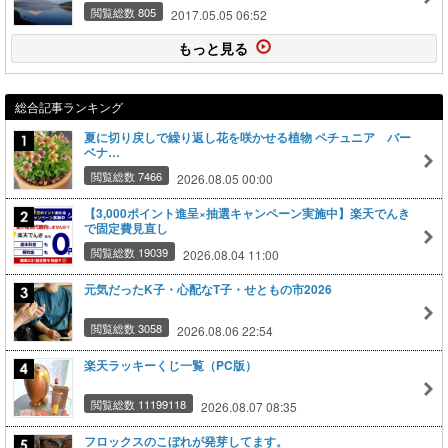
閲覧総数 805
2017.05.05 06:52
もっと見る
総合記事ランキング
夏に切り戻しで繰り返し花を咲かせる植物 ペチュニア バー
ベナ…
閲覧総数 7466
2026.08.05 00:00
【3,000ポイント進呈×抽選キャンペーン実施中】楽天でんき
で固定費見直し
閲覧総数 19039
2026.08.04 11:00
元気だったK子・心配なT子・せともの市2026
閲覧総数 3058
2026.08.06 22:54
楽天ラッキーくじ一覧（PC版）
閲覧総数 11199118
2026.08.07 08:35
フロックスのこぼれが発芽してます。